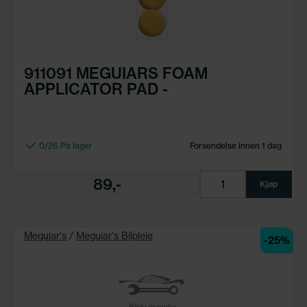
911091 MEGUIARS FOAM
APPLICATOR PAD -
0/26 På lager
Forsendelse innen 1 dag
89,-
Kjøp
Meguiar's
/
Meguiar's Bilpleie
-25%