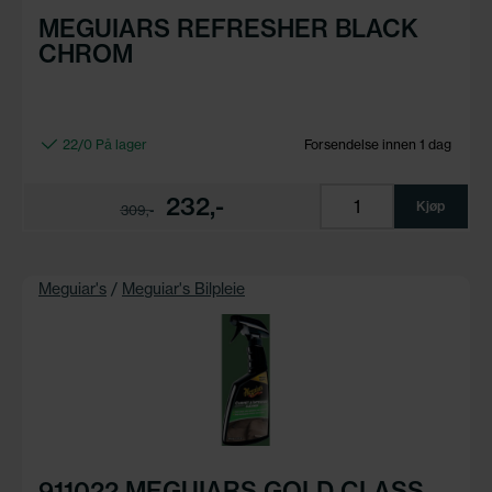
MEGUIARS REFRESHER BLACK
CHROM
22/0 På lager
Forsendelse innen 1 dag
232,-
Kjøp
309,-
Meguiar's
/
Meguiar's Bilpleie
911022 MEGUIARS GOLD CLASS