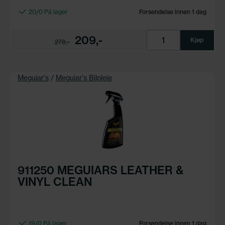
20/0 På lager
Forsendelse innen 1 dag
209,-
Kjøp
278,-
Meguiar's
/
Meguiar's Bilpleie
911250 MEGUIARS LEATHER &
VINYL CLEAN
19/0 På lager
Forsendelse innen 1 dag