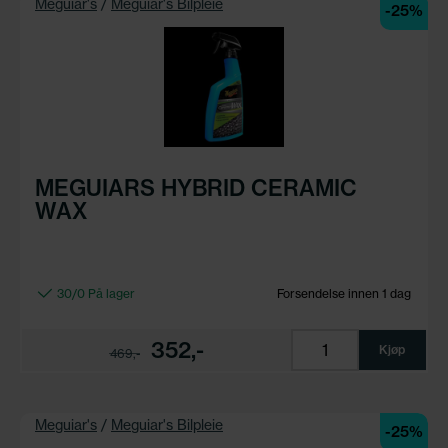
Meguiar's
/
Meguiar's Bilpleie
-25%
MEGUIARS HYBRID CERAMIC
WAX
30/0 På lager
Forsendelse innen 1 dag
352,-
Kjøp
469,-
Meguiar's
/
Meguiar's Bilpleie
-25%