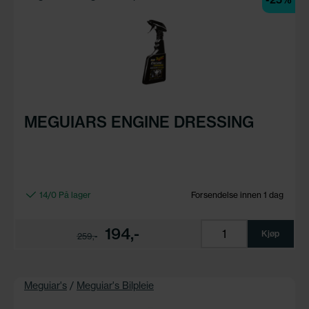
MEGUIARS ENGINE DRESSING
14/0 På lager
Forsendelse innen 1 dag
194,-
Kjøp
259,-
Meguiar's
/
Meguiar's Bilpleie