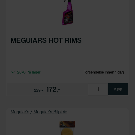
MEGUIARS HOT RIMS
28/0 På lager
Forsendelse innen 1 dag
172,-
Kjøp
229,-
Meguiar's
/
Meguiar's Bilpleie