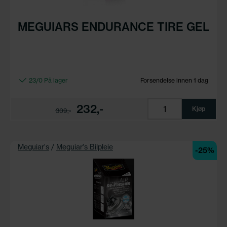
MEGUIARS ENDURANCE TIRE GEL
23/0 På lager
Forsendelse innen 1 dag
232,-
Kjøp
309,-
Meguiar's
/
Meguiar's Bilpleie
-25%