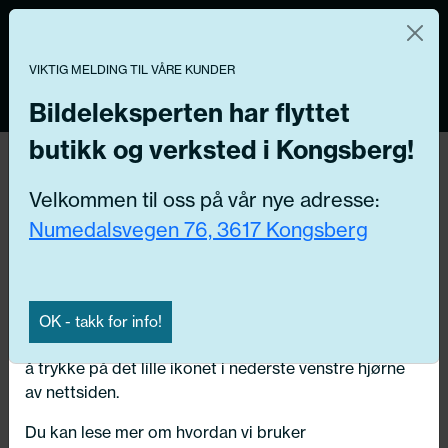
Norsk nettbutikk
Du kontrollerer dine egne data
MENY
0
VIKTIG MELDING TIL VÅRE KUNDER
Vi og våre forretningspartnere bruker teknologier,
inkludert informasjonskapsler/«cookies» til å samle
Bildeleksperten har flyttet
informasjon om deg for forskjellige formål, inkludert:
butikk og verksted i Kongsberg!
Funksjonelle, Statistiske, Markedsføring
Hjem
/ Universalprodukter /
Meguiar's
/
Meguiar's Bilpleie
Velkommen til oss på vår nye adresse:
Ved å trykke «Godta» gir du din tillatelse til alle disse
Numedalsvegen 76, 3617 Kongsberg
formålene. Du kan også velge formålet du vil
Kategorier:
samtykke til ved å klikke på avmerkingsboksen ved
siden av formålet, og deretter trykke «Lagre
innstillingene».
Bilpleie
OK - takk for info!
Du kan trekke tilbake samtykket ditt til enhver tid ved
å trykke på det lille ikonet i nederste venstre hjørne
Bilelektro
av nettsiden.
Du kan lese mer om hvordan vi bruker
Garasje/verktøy