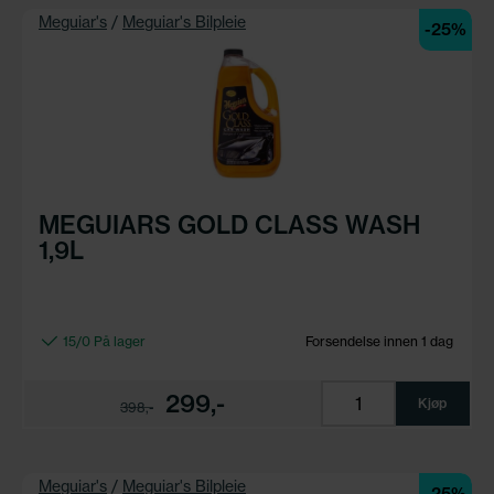
Meguiar's
/
Meguiar's Bilpleie
-25%
MEGUIARS GOLD CLASS WASH
1,9L
15/0 På lager
Forsendelse innen 1 dag
299,-
Kjøp
398,-
Meguiar's
/
Meguiar's Bilpleie
-25%