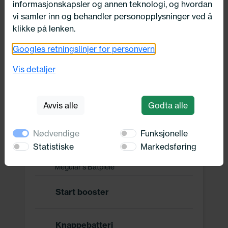
informasjonskapsler og annen teknologi, og hvordan
vi samler inn og behandler personopplysninger ved å
Bilrekvisita
klikke på lenken.
Googles retningslinjer for personvern
DEFA
Vis detaljer
DEFA pakker
Avvis alle
Godta alle
Meguiar's
Nødvendige
Funksjonelle
Statistiske
Markedsføring
Meguiar's Bilpleie
Meguiar's Båtpleie
Start booster
Knappebatteri