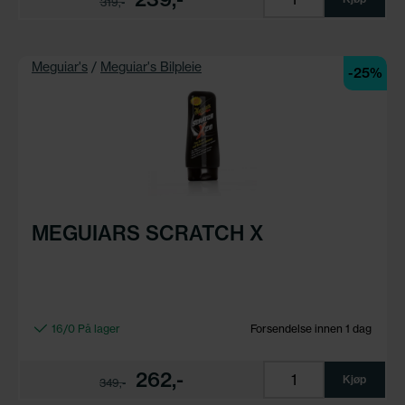
319,-
Meguiar's
/
Meguiar's Bilpleie
-25%
MEGUIARS SCRATCH X
16/0 På lager
Forsendelse innen 1 dag
262,-
Kjøp
349,-