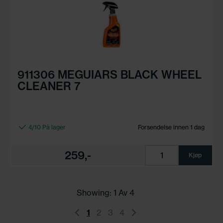
911306 MEGUIARS BLACK WHEEL
CLEANER 7
4/10 På lager
Forsendelse innen 1 dag
259,-
Kjøp
Showing: 1 Av
4
1
2
3
4