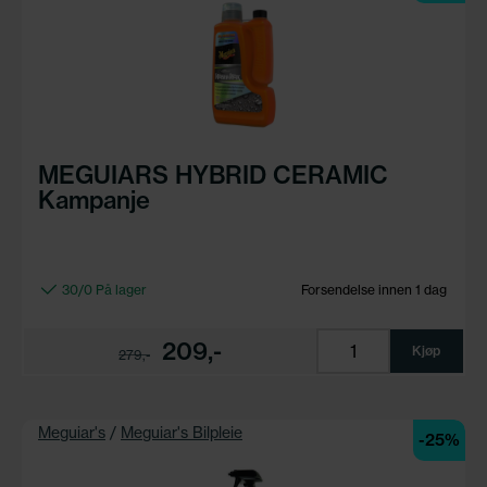
MEGUIARS HYBRID CERAMIC
Kampanje
30/0 På lager
Forsendelse innen 1 dag
209,-
Kjøp
279,-
Meguiar's
/
Meguiar's Bilpleie
-25%