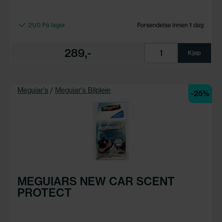
21/0 På lager
Forsendelse innen 1 dag
289,-
Kjøp
Meguiar's
/
Meguiar's Bilpleie
-25%
MEGUIARS NEW CAR SCENT
PROTECT