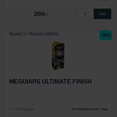
299,-
Kjøp
Meguiar's
/
Meguiar's Bilpleie
-25%
MEGUIARS ULTIMATE FINISH
17/0 På lager
Forsendelse innen 1 dag