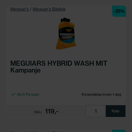
Meguiar's
/
Meguiar's Bilpleie
-25%
MEGUIARS HYBRID WASH MIT
Kampanje
45/0 På lager
Forsendelse innen 1 dag
119,-
Kjøp
159,-