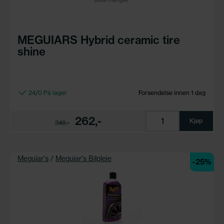
MEGUIARS Hybrid ceramic tire
shine
24/0 På lager
Forsendelse innen 1 dag
262,-
Kjøp
349,-
Meguiar's
/
Meguiar's Bilpleie
-25%