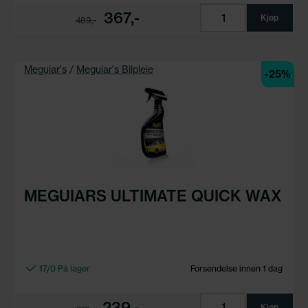
367,-
Kjøp
489,-
Meguiar's
/
Meguiar's Bilpleie
-25%
MEGUIARS ULTIMATE QUICK WAX
17/0 På lager
Forsendelse innen 1 dag
239,-
Kjøp