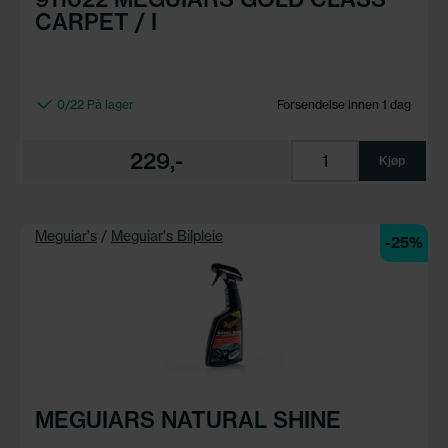
CARPET / I
0/22 På lager
Forsendelse innen 1 dag
229,-
Kjøp
Meguiar's
/
Meguiar's Bilpleie
-25%
MEGUIARS NATURAL SHINE