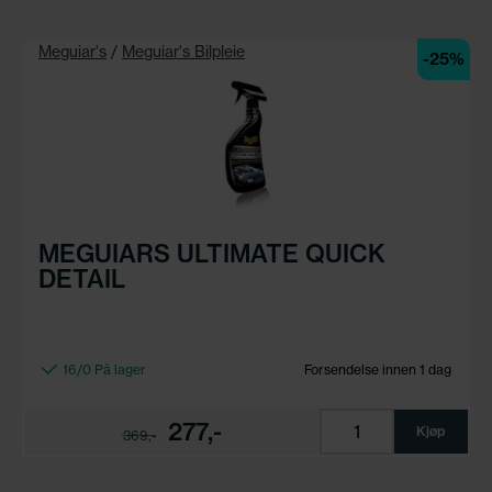
Meguiar's
/
Meguiar's Bilpleie
-25%
MEGUIARS ULTIMATE QUICK
DETAIL
16/0 På lager
Forsendelse innen 1 dag
277,-
Kjøp
369,-