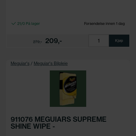
21/0 På lager
Forsendelse innen 1 dag
209,-
Kjøp
279,-
Meguiar's
/
Meguiar's Bilpleie
911076 MEGUIARS SUPREME
SHINE WIPE -