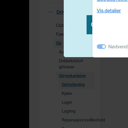
Vis detaljer
Drivverk
OK - takk f
Clutch
Fjæring / demping
Gir
Nødvend
Automatgir
Dobbelclutch
girkasse
Girmekanisme
Girbetjening
Kjøler
Lager
Lagring
Reparasjon/vedlikehold