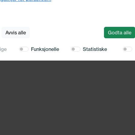
Girbetjening
Kabel, girmekanisme
For PR:
or info!
Produsent: TRISCAN
Avvis alle
Godta alle
Varenummer: 8140 29741
Motorkode:
ige
Funksjonelle
Statistiske
Mer produktinfo