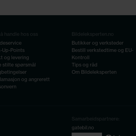
å handle hos oss
Bildeleksperten.no
deservice
Butikker og verksteder
k-Up-Points
Bestill verkstedtime og EU-
t og levering
Kontroll
 stilte spørsmål
Tips og råd
gbetingelser
Om Bildeleksperten
lamasjon og angrerett
sonvern
Samarbeidspartnere:
gatebil.no