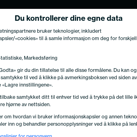
Du kontrollerer dine egne data
Kjøretøy
retningspartnere bruker teknologier, inkludert
psler/«cookies» til å samle informasjon om deg for forskjell
NG TIL VÅRE KUNDER
Statistiske, Markedsføring
eksperten har flyttet
odta» gir du din tillatelse til alle disse formålene. Du kan o
l samtykke til ved å klikke på avmerkingsboksen ved siden av
ksted i Kongsberg!
 «Lagre innstillingene».
Girbetjening
ilbake samtykket ditt til enhver tid ved å trykke på det lille i
re hjørne av nettsiden.
n til oss på vår nye adres
r om hvordan vi bruker informasjonskapsler og annen tekno
svegen 76, 3617 Kongsber
ler inn og behandler personopplysninger ved å klikke på len
sortert
gslinjer for personvern