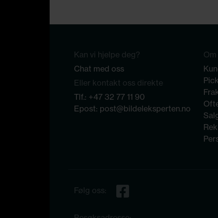
Kan vi hjelpe deg?
Om 
Chat med oss
Kun
Pic
Eller kontakt oss direkte
Frak
Tlf.:
+47 32 77 11 90
Ofte
Epost:
post@bildeleksperten.no
Sal
Rek
Per
Følg oss:
Besøksadresse: