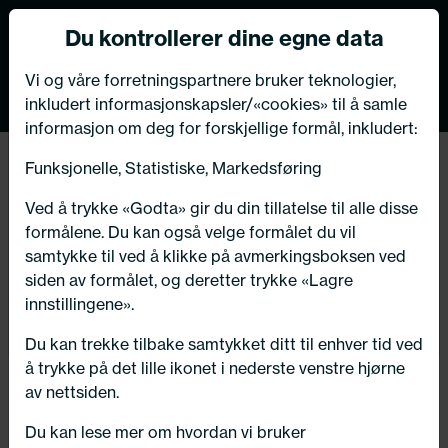
Norsk nettbutikk
Du kontrollerer dine egne data
MENY
0
VIKTIG MELDING TIL VÅRE KUNDER
Vi og våre forretningspartnere bruker teknologier,
inkludert informasjonskapsler/«cookies» til å samle
Bildeleksperten har flyttet
informasjon om deg for forskjellige formål, inkludert:
butikk og verksted i Kongsberg!
Funksjonelle, Statistiske, Markedsføring
Hjem
/ Bildeler / Spennarm
Velkommen til oss på vår nye adresse:
Ved å trykke «Godta» gir du din tillatelse til alle disse
Numedalsvegen 76, 3617 Kongsberg
formålene. Du kan også velge formålet du vil
Få riktig del til bilen din ved å legge inn
samtykke til ved å klikke på avmerkingsboksen ved
ditt reg.nr. her
siden av formålet, og deretter trykke «Lagre
innstillingene».
Søk
OK - takk for info!
N
Du kan trekke tilbake samtykket ditt til enhver tid ved
å trykke på det lille ikonet i nederste venstre hjørne
Velg kjøretøy
av nettsiden.
Du kan lese mer om hvordan vi bruker