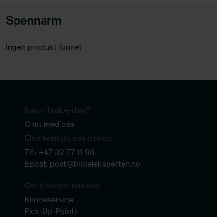
Spennarm
Ingen produkt funnet
Kan vi hjelpe deg?
Chat med oss
Eller kontakt oss direkte
Tlf.:
+47 32 77 11 90
Epost:
post@bildeleksperten.no
Om å handle hos oss
Kundeservice
Pick-Up-Points