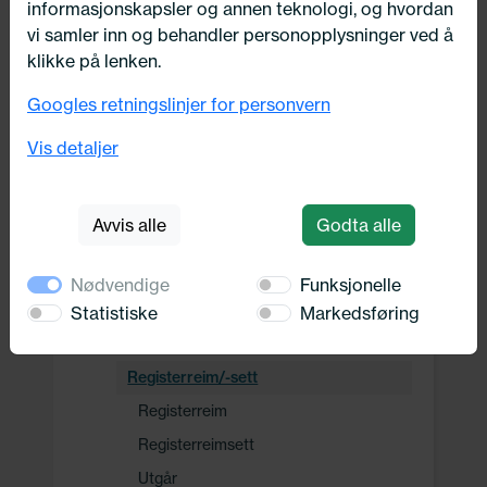
informasjonskapsler og annen teknologi, og hvordan
Drivverk
vi samler inn og behandler personopplysninger ved å
klikke på lenken.
Motor, Drivstoff og Eksos
Googles retningslinjer for personvern
Drivstoff system
Vis detaljer
Drivstofftilførselssystem
Remdrift
Avvis alle
Godta alle
Fleksibel koplingsmuffe
Frihjul dynamo
Nødvendige
Funksjonelle
Kilerem / -sett
Statistiske
Markedsføring
Multi-V reim/sett
Registerreim/-sett
Registerreim
Registerreimsett
Utgår