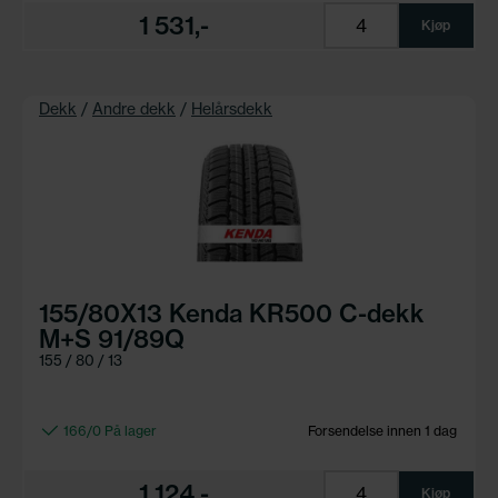
1 531,-
Kjøp
Dekk
/
Andre dekk
/
Helårsdekk
155/80X13 Kenda KR500 C-dekk
M+S 91/89Q
155 / 80 / 13
166/0 På lager
Forsendelse innen 1 dag
1 124,-
Kjøp