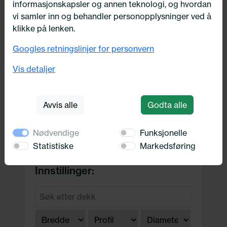
informasjonskapsler og annen teknologi, og hvordan
vi samler inn og behandler personopplysninger ved å
ATV-dekk
klikke på lenken.
Googles retningslinjer for personvern
Semi-Slics
Vis detaljer
Lastebil- og bussdekk
Avvis alle
Godta alle
Andre dekk
Nødvendige
Funksjonelle
Statistiske
Markedsføring
Innstillinger: