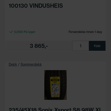
100130 VINDUSHEIS
0/299 På lager
Forsendelse innen 1 dag
3 865,-
Kjøp
Dekk
/
Sommerdekk
235/45X18 Sonix Xsport S8 98W XL