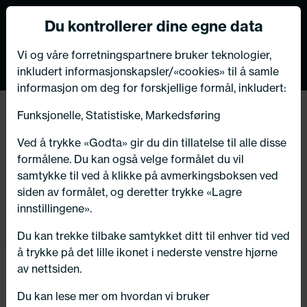
Norsk nettbutikk
Du kontrollerer dine egne data
MENY
0
VIKTIG MELDING TIL VÅRE KUNDER
Vi og våre forretningspartnere bruker teknologier,
inkludert informasjonskapsler/«cookies» til å samle
Bildeleksperten har flyttet
informasjon om deg for forskjellige formål, inkludert:
butikk og verksted i Kongsberg!
Funksjonelle, Statistiske, Markedsføring
Hjem
/
Dekk
Velkommen til oss på vår nye adresse:
Ved å trykke «Godta» gir du din tillatelse til alle disse
Numedalsvegen 76, 3617 Kongsberg
formålene. Du kan også velge formålet du vil
Kategorier:
samtykke til ved å klikke på avmerkingsboksen ved
siden av formålet, og deretter trykke «Lagre
innstillingene».
Sommerdekk
OK - takk for info!
Du kan trekke tilbake samtykket ditt til enhver tid ved
å trykke på det lille ikonet i nederste venstre hjørne
Vinterdekk
av nettsiden.
Du kan lese mer om hvordan vi bruker
Vinter pigg