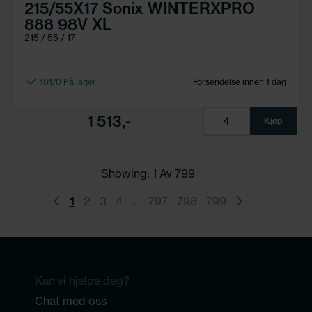
215/55X17 Sonix WINTERXPRO
888 98V XL
215 / 55 / 17
101/0 På lager
Forsendelse innen 1 dag
1 513,-
Kjøp
Showing: 1 Av
799
1
2
3
4
…
797
798
799
Kan vi hjelpe deg?
Chat med oss