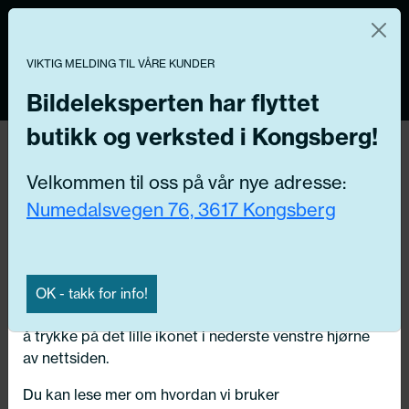
Norsk nettbutikk
Du kontrollerer dine egne data
MENY
VIKTIG MELDING TIL VÅRE KUNDER
0
Vi og våre forretningspartnere bruker teknologier,
inkludert informasjonskapsler/«cookies» til å samle
Bildeleksperten har flyttet
informasjon om deg for forskjellige formål, inkludert:
butikk og verksted i Kongsberg!
Funksjonelle, Statistiske, Markedsføring
Hjem
/ Bildeler / Drivstofftank-/enkeltdeler
Velkommen til oss på vår nye adresse:
Ved å trykke «Godta» gir du din tillatelse til alle disse
Numedalsvegen 76, 3617 Kongsberg
formålene. Du kan også velge formålet du vil
Få riktig del til bilen din ved å legge inn
samtykke til ved å klikke på avmerkingsboksen ved
ditt reg.nr. her
siden av formålet, og deretter trykke «Lagre
innstillingene».
Søk
OK - takk for info!
N
Du kan trekke tilbake samtykket ditt til enhver tid ved
å trykke på det lille ikonet i nederste venstre hjørne
Velg kjøretøy
av nettsiden.
Du kan lese mer om hvordan vi bruker