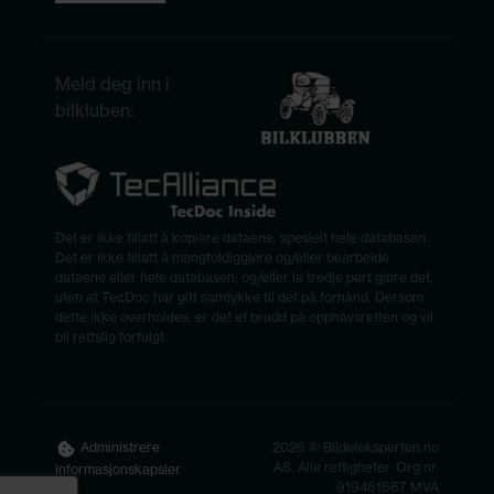
Meld deg inn i
bilkluben:
Det er ikke tillatt å kopiere dataene, spesielt hele databasen.
Det er ikke tillatt å mangfoldiggjøre og/eller bearbeide
dataene eller hele databasen, og/eller la tredje part gjøre det,
uten at TecDoc har gitt samtykke til det på forhånd. Dersom
dette ikke overholdes, er det et brudd på opphavsretten og vil
bli rettslig forfulgt.
2026 © Bildeleksperten.no
Administrere
AS. Alle rettigheter. Org.nr.
informasjonskapsler
919461667 MVA