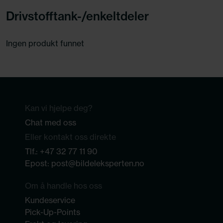
Drivstofftank-/enkeltdeler
Ingen produkt funnet
Kan vi hjelpe deg?
Chat med oss
Eller kontakt oss direkte
Tlf.:
+47 32 77 11 90
Epost:
post@bildeleksperten.no
Om å handle hos oss
Kundeservice
Pick-Up-Points