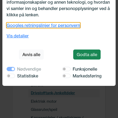
informasjonskapsler og annen teknologi, og hvordan
Drivverk
vi samler inn og behandler personopplysninger ved å
klikke på lenken.
Motor, Drivstoff og Eksos
Googles retningslinjer for personvern
Vis detaljer
Oppvarming, Kjøling og Elektrisk
Avvis alle
Godta alle
Karosseri, tilbehør og diverse
Karosseri
Nødvendige
Funksjonelle
Statistiske
Markedsføring
Bilens bakdel
Bilfront
Drivstofftank-/enkeltdeler
Elektrisk motor
Glassruter/speil
Karosserideler / skvettskjerm /