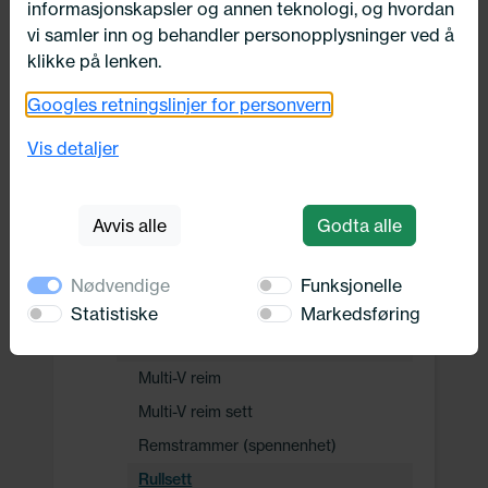
informasjonskapsler og annen teknologi, og hvordan
Drivverk
vi samler inn og behandler personopplysninger ved å
klikke på lenken.
Motor, Drivstoff og Eksos
Googles retningslinjer for personvern
Drivstoff system
Vis detaljer
Drivstofftilførselssystem
Remdrift
Avvis alle
Godta alle
Fleksibel koplingsmuffe
Frihjul dynamo
Nødvendige
Funksjonelle
Kilerem / -sett
Statistiske
Markedsføring
Multi-V reim/sett
Multi-V reim
Multi-V reim sett
Remstrammer (spennenhet)
Rullsett