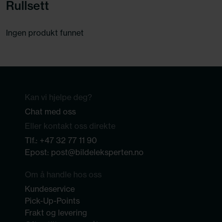
Rullsett
Ingen produkt funnet
Kan vi hjelpe deg?
Chat med oss
Eller kontakt oss direkte
Tlf.:
+47 32 77 11 90
Epost:
post@bildeleksperten.no
Om å handle hos oss
Kundeservice
Pick-Up-Points
Frakt og levering