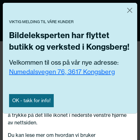
Norsk nettbutikk
Du kontrollerer dine egne data
MENY
0
VIKTIG MELDING TIL VÅRE KUNDER
Vi og våre forretningspartnere bruker teknologier,
inkludert informasjonskapsler/«cookies» til å samle
Bildeleksperten har flyttet
informasjon om deg for forskjellige formål, inkludert:
butikk og verksted i Kongsberg!
Funksjonelle, Statistiske, Markedsføring
Hjem
/ Bildeler / Rullsett
Velkommen til oss på vår nye adresse:
Ved å trykke «Godta» gir du din tillatelse til alle disse
Numedalsvegen 76, 3617 Kongsberg
formålene. Du kan også velge formålet du vil
Få riktig del til bilen din ved å legge inn
samtykke til ved å klikke på avmerkingsboksen ved
ditt reg.nr. her
siden av formålet, og deretter trykke «Lagre
innstillingene».
Søk
OK - takk for info!
N
Du kan trekke tilbake samtykket ditt til enhver tid ved
å trykke på det lille ikonet i nederste venstre hjørne
Velg kjøretøy
av nettsiden.
Du kan lese mer om hvordan vi bruker