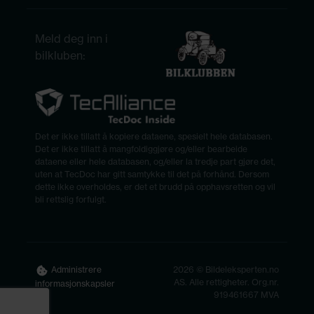
Meld deg inn i
bilkluben:
Det er ikke tillatt å kopiere dataene, spesielt hele databasen.
Det er ikke tillatt å mangfoldiggjøre og/eller bearbeide
dataene eller hele databasen, og/eller la tredje part gjøre det,
uten at TecDoc har gitt samtykke til det på forhånd. Dersom
dette ikke overholdes, er det et brudd på opphavsretten og vil
bli rettslig forfulgt.
2026 © Bildeleksperten.no
Administrere
AS. Alle rettigheter. Org.nr.
informasjonskapsler
919461667 MVA