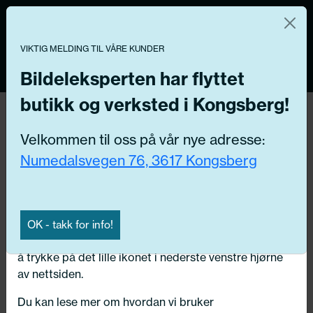
Norsk nettbutikk
Du kontrollerer dine egne data
MENY
0
VIKTIG MELDING TIL VÅRE KUNDER
Vi og våre forretningspartnere bruker teknologier,
inkludert informasjonskapsler/«cookies» til å samle
Bildeleksperten har flyttet
informasjon om deg for forskjellige formål, inkludert:
butikk og verksted i Kongsberg!
Funksjonelle, Statistiske, Markedsføring
Hjem
/ Bildeler /
Velkommen til oss på vår nye adresse:
Ved å trykke «Godta» gir du din tillatelse til alle disse
Numedalsvegen 76, 3617 Kongsberg
formålene. Du kan også velge formålet du vil
Få riktig del til bilen din ved å legge inn
samtykke til ved å klikke på avmerkingsboksen ved
ditt reg.nr. her
siden av formålet, og deretter trykke «Lagre
innstillingene».
Søk
OK - takk for info!
N
Du kan trekke tilbake samtykket ditt til enhver tid ved
å trykke på det lille ikonet i nederste venstre hjørne
Velg kjøretøy
av nettsiden.
Du kan lese mer om hvordan vi bruker