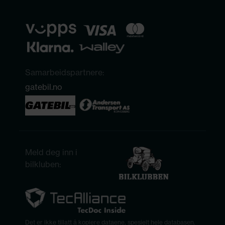
Samarbeidspartnere:
gatebil.no
Meld deg inn i
bilkluben:
Det er ikke tillatt å kopiere dataene, spesielt hele databasen.