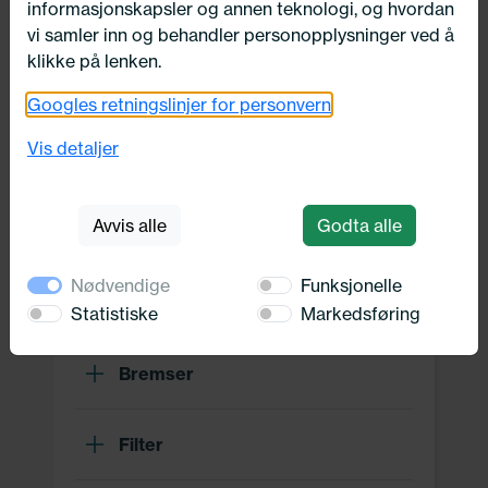
informasjonskapsler og annen teknologi, og hvordan
Drivverk
vi samler inn og behandler personopplysninger ved å
klikke på lenken.
Motor, Drivstoff og Eksos
Googles retningslinjer for personvern
Vis detaljer
Oppvarming, Kjøling og Elektrisk
Avvis alle
Godta alle
Karosseri, tilbehør og diverse
Nødvendige
Funksjonelle
Hjuloppheng og Hjullager
Statistiske
Markedsføring
Bremser
Filter