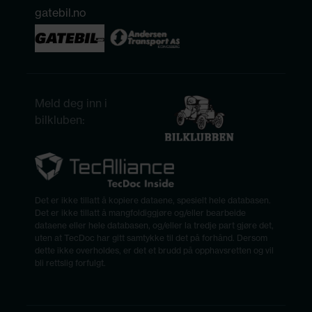
gatebil.no
Meld deg inn i
bilkluben:
Det er ikke tillatt å kopiere dataene, spesielt hele databasen.
Det er ikke tillatt å mangfoldiggjøre og/eller bearbeide
dataene eller hele databasen, og/eller la tredje part gjøre det,
uten at TecDoc har gitt samtykke til det på forhånd. Dersom
dette ikke overholdes, er det et brudd på opphavsretten og vil
bli rettslig forfulgt.