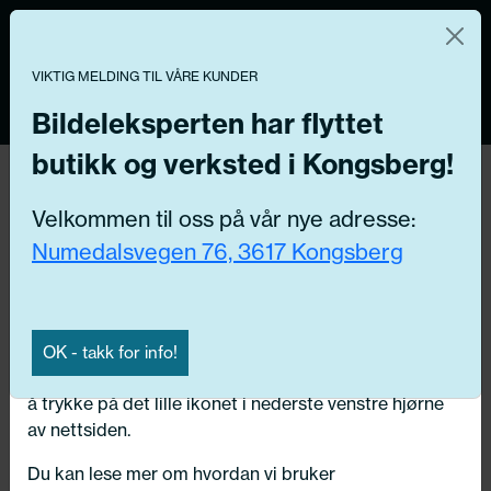
Norsk nettbutikk
Du kontrollerer dine egne data
MENY
VIKTIG MELDING TIL VÅRE KUNDER
0
Vi og våre forretningspartnere bruker teknologier,
inkludert informasjonskapsler/«cookies» til å samle
Bildeleksperten har flyttet
informasjon om deg for forskjellige formål, inkludert:
butikk og verksted i Kongsberg!
Funksjonelle, Statistiske, Markedsføring
Hjem
/ Bildeler / Tetninger
Velkommen til oss på vår nye adresse:
Ved å trykke «Godta» gir du din tillatelse til alle disse
Numedalsvegen 76, 3617 Kongsberg
formålene. Du kan også velge formålet du vil
Få riktig del til bilen din ved å legge inn
samtykke til ved å klikke på avmerkingsboksen ved
ditt reg.nr. her
siden av formålet, og deretter trykke «Lagre
innstillingene».
Søk
OK - takk for info!
N
Du kan trekke tilbake samtykket ditt til enhver tid ved
å trykke på det lille ikonet i nederste venstre hjørne
Velg kjøretøy
av nettsiden.
Du kan lese mer om hvordan vi bruker