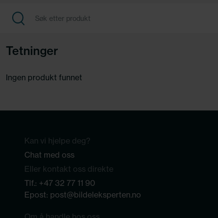
Tetninger
Ingen produkt funnet
Kan vi hjelpe deg?
Chat med oss
Eller kontakt oss direkte
Tlf.:
+47 32 77 11 90
Epost:
post@bildeleksperten.no
Om å handle hos oss