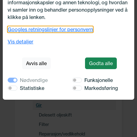
informasjonskapsler og annen teknologi, og hvordan
Drivverk
vi samler inn og behandler personopplysninger ved å
klikke på lenken.
Clutch
Googles retningslinjer for personvern
Fjæring / demping
Gir
Vis detaljer
Drivverk
Hjul/dekk
Avvis alle
Godta alle
Hybrid-/elektrisk drift
Batterimodul
Nødvendige
Funksjonelle
Drivbatteri
Statistiske
Markedsføring
Elektrisk motor
Gir
Delesett oljeskift
Filter
Reparasjon/vedlikehold