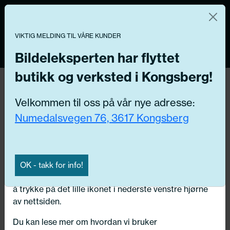
Norsk nettbutikk
Du kontrollerer dine egne data
MENY
0
VIKTIG MELDING TIL VÅRE KUNDER
Vi og våre forretningspartnere bruker teknologier,
inkludert informasjonskapsler/«cookies» til å samle
Bildeleksperten har flyttet
informasjon om deg for forskjellige formål, inkludert:
butikk og verksted i Kongsberg!
Funksjonelle, Statistiske, Markedsføring
Hjem
/ Bildeler /
Velkommen til oss på vår nye adresse:
Ved å trykke «Godta» gir du din tillatelse til alle disse
Numedalsvegen 76, 3617 Kongsberg
formålene. Du kan også velge formålet du vil
Få riktig del til bilen din ved å legge inn
samtykke til ved å klikke på avmerkingsboksen ved
ditt reg.nr. her
siden av formålet, og deretter trykke «Lagre
innstillingene».
Søk
OK - takk for info!
N
Du kan trekke tilbake samtykket ditt til enhver tid ved
å trykke på det lille ikonet i nederste venstre hjørne
Velg kjøretøy
av nettsiden.
Du kan lese mer om hvordan vi bruker