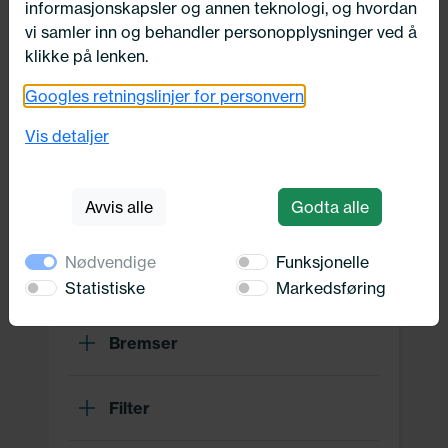
informasjonskapsler og annen teknologi, og hvordan
Drivverk
vi samler inn og behandler personopplysninger ved å
klikke på lenken.
Motor, Drivstoff og Eksos
Googles retningslinjer for personvern
Vis detaljer
Oppvarming, Kjøling og Elektrisk
Avvis alle
Godta alle
Karosseri, tilbehør og diverse
Nødvendige
Funksjonelle
Hjuloppheng og Hjullager
Statistiske
Markedsføring
Bremser
Filter