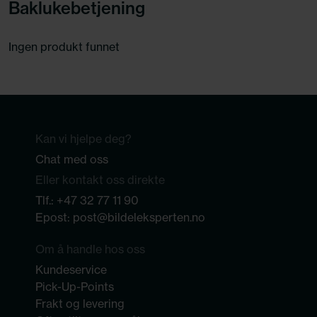
Baklukebetjening
Ingen produkt funnet
Kan vi hjelpe deg?
Chat med oss
Eller kontakt oss direkte
Tlf.:
+47 32 77 11 90
Epost:
post@bildeleksperten.no
Om å handle hos oss
Kundeservice
Pick-Up-Points
Frakt og levering