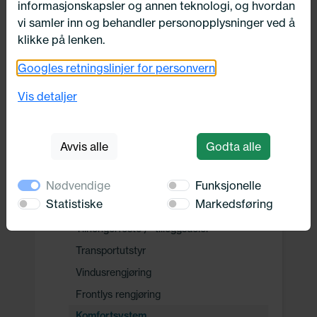
informasjonskapsler og annen teknologi, og hvordan
Drivverk
vi samler inn og behandler personopplysninger ved å
klikke på lenken.
Motor, Drivstoff og Eksos
Googles retningslinjer for personvern
Vis detaljer
Oppvarming, Kjøling og Elektrisk
Avvis alle
Godta alle
Karosseri, tilbehør og diverse
Nødvendige
Karosseri
Funksjonelle
Statistiske
Markedsføring
Sikkerhetssystem
Tilhengerfeste / -tilleggsdeler
Transportutstyr
Vindusrengjøring
Frontlys rengjøring
Komfortsystem