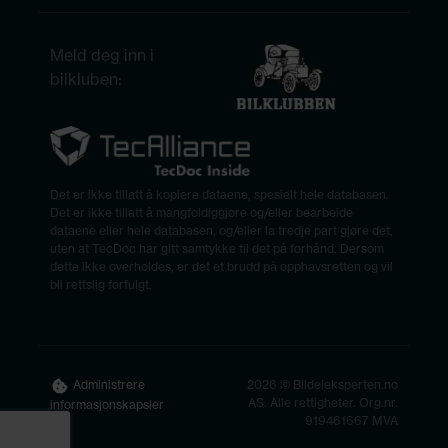
Meld deg inn i
bilkluben:
Det er ikke tillatt å kopiere dataene, spesielt hele databasen.
Det er ikke tillatt å mangfoldiggjøre og/eller bearbeide
dataene eller hele databasen, og/eller la tredje part gjøre det,
uten at TecDoc har gitt samtykke til det på forhånd. Dersom
dette ikke overholdes, er det et brudd på opphavsretten og vil
bli rettslig forfulgt.
2026 © Bildeleksperten.no
Administrere
AS. Alle rettigheter. Org.nr.
informasjonskapsler
919461667 MVA