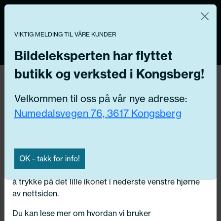
Norsk nettbutikk
Du kontrollerer dine egne data
MENY
VIKTIG MELDING TIL VÅRE KUNDER
0
Vi og våre forretningspartnere bruker teknologier,
inkludert informasjonskapsler/«cookies» til å samle
Bildeleksperten har flyttet
informasjon om deg for forskjellige formål, inkludert:
butikk og verksted i Kongsberg!
Funksjonelle, Statistiske, Markedsføring
Hjem
/ Bildeler / Baklukebetjening
Velkommen til oss på vår nye adresse:
Ved å trykke «Godta» gir du din tillatelse til alle disse
Numedalsvegen 76, 3617 Kongsberg
formålene. Du kan også velge formålet du vil
Få riktig del til bilen din ved å legge inn
samtykke til ved å klikke på avmerkingsboksen ved
ditt reg.nr. her
siden av formålet, og deretter trykke «Lagre
innstillingene».
Søk
OK - takk for info!
N
Du kan trekke tilbake samtykket ditt til enhver tid ved
å trykke på det lille ikonet i nederste venstre hjørne
Velg kjøretøy
av nettsiden.
Du kan lese mer om hvordan vi bruker