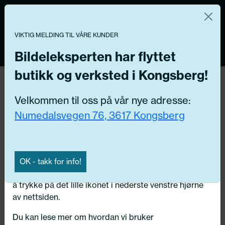
Norsk nettbutikk
Du kontrollerer dine egne data
MENY
0
VIKTIG MELDING TIL VÅRE KUNDER
Vi og våre forretningspartnere bruker teknologier,
inkludert informasjonskapsler/«cookies» til å samle
Bildeleksperten har flyttet
informasjon om deg for forskjellige formål, inkludert:
butikk og verksted i Kongsberg!
Funksjonelle, Statistiske, Markedsføring
Hjem
/ Bildeler / Trykkomformer
Velkommen til oss på vår nye adresse:
Ved å trykke «Godta» gir du din tillatelse til alle disse
Numedalsvegen 76, 3617 Kongsberg
formålene. Du kan også velge formålet du vil
Få riktig del til bilen din ved å legge inn
samtykke til ved å klikke på avmerkingsboksen ved
ditt reg.nr. her
siden av formålet, og deretter trykke «Lagre
innstillingene».
Søk
OK - takk for info!
N
Du kan trekke tilbake samtykket ditt til enhver tid ved
å trykke på det lille ikonet i nederste venstre hjørne
Velg kjøretøy
av nettsiden.
Du kan lese mer om hvordan vi bruker