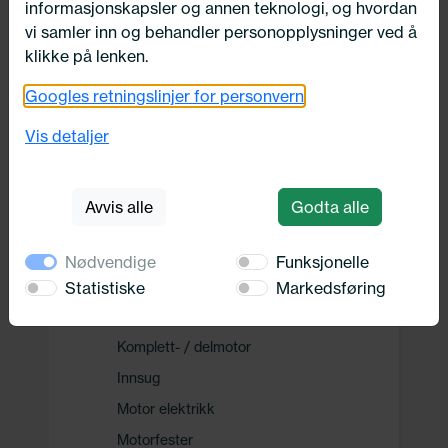
informasjonskapsler og annen teknologi, og hvordan
Drivverk
vi samler inn og behandler personopplysninger ved å
klikke på lenken.
Motor, Drivstoff og Eksos
Googles retningslinjer for personvern
Drivstoff system
Vis detaljer
Drivstofftilførselssystem
Remdrift
Avvis alle
Godta alle
Eksosanlegg
Ureainnsprøytning
Nødvendige
Funksjonelle
Motor
Statistiske
Markedsføring
Delesett oljeskift
Komplett- / delmotor
Innsug
Motor elektrikk
Motorfester