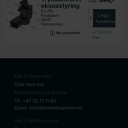
844,-
1 125,-
eksosstyring
For PR:
Legg i
Produsent:
SIDAT
handlekurv
Varenummer:
83.1001
0/23 På
Motorkode:
Mer produktinfo
lager
Kan vi hjelpe deg?
Chat med oss
Eller kontakt oss direkte
Tlf.:
+47 32 77 11 90
Epost:
post@bildeleksperten.no
Om å handle hos oss