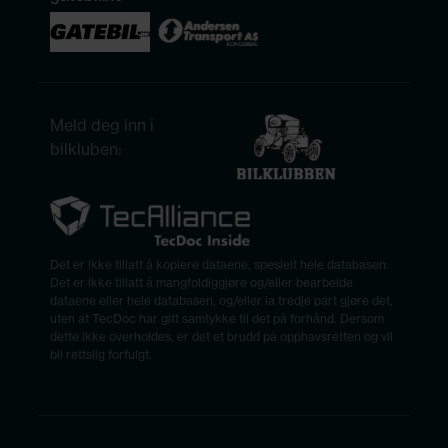
Meld deg inn i
bilkluben:
Det er ikke tillatt å kopiere dataene, spesielt hele databasen.
Det er ikke tillatt å mangfoldiggjøre og/eller bearbeide
dataene eller hele databasen, og/eller la tredje part gjøre det,
uten at TecDoc har gitt samtykke til det på forhånd. Dersom
dette ikke overholdes, er det et brudd på opphavsretten og vil
bli rettslig forfulgt.