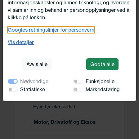
informasjonskapsler og annen teknologi, og hvordan
Drivverk
vi samler inn og behandler personopplysninger ved å
klikke på lenken.
Clutch
Googles retningslinjer for personvern
Fjæring / demping
Gir
Vis detaljer
Automatgir
Dobbelclutch girkasse
Avvis alle
Godta alle
Girmekanisme
Oljer
Nødvendige
Funksjonelle
Drivverk
Statistiske
Markedsføring
Hjul/dekk
Hybrid-/elektrisk drift
Motor, Drivstoff og Eksos