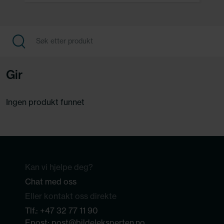
Gir
Ingen produkt funnet
Kan vi hjelpe deg?
Chat med oss
Eller kontakt oss direkte
Tlf.:
+47 32 77 11 90
Epost:
post@bildeleksperten.no