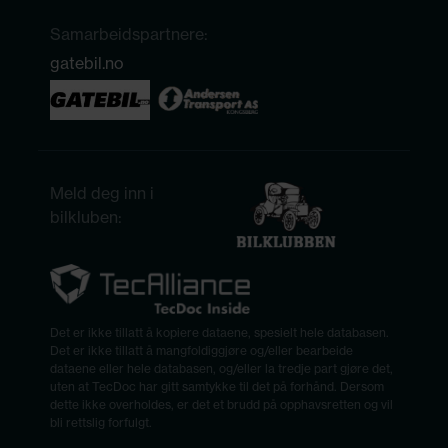
Samarbeidspartnere:
gatebil.no
Meld deg inn i
bilkluben:
Det er ikke tillatt å kopiere dataene, spesielt hele databasen.
Det er ikke tillatt å mangfoldiggjøre og/eller bearbeide
dataene eller hele databasen, og/eller la tredje part gjøre det,
uten at TecDoc har gitt samtykke til det på forhånd. Dersom
dette ikke overholdes, er det et brudd på opphavsretten og vil
bli rettslig forfulgt.