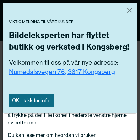
Norsk nettbutikk
Du kontrollerer dine egne data
MENY
0
VIKTIG MELDING TIL VÅRE KUNDER
Vi og våre forretningspartnere bruker teknologier,
inkludert informasjonskapsler/«cookies» til å samle
Bildeleksperten har flyttet
informasjon om deg for forskjellige formål, inkludert:
butikk og verksted i Kongsberg!
Funksjonelle, Statistiske, Markedsføring
Hjem
/ Bildeler / Gir
Velkommen til oss på vår nye adresse:
Ved å trykke «Godta» gir du din tillatelse til alle disse
Numedalsvegen 76, 3617 Kongsberg
formålene. Du kan også velge formålet du vil
Få riktig del til bilen din ved å legge inn
samtykke til ved å klikke på avmerkingsboksen ved
ditt reg.nr. her
siden av formålet, og deretter trykke «Lagre
innstillingene».
Søk
OK - takk for info!
N
Du kan trekke tilbake samtykket ditt til enhver tid ved
å trykke på det lille ikonet i nederste venstre hjørne
Velg kjøretøy
av nettsiden.
Du kan lese mer om hvordan vi bruker