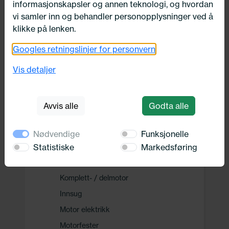
informasjonskapsler og annen teknologi, og hvordan
Drivverk
vi samler inn og behandler personopplysninger ved å
klikke på lenken.
Motor, Drivstoff og Eksos
Googles retningslinjer for personvern
Drivstoff system
Vis detaljer
Drivstofftilførselssystem
Remdrift
Avvis alle
Godta alle
Eksosanlegg
Ureainnsprøytning
Nødvendige
Funksjonelle
Motor
Statistiske
Markedsføring
Delesett oljeskift
Komplett- / delmotor
Innsug
Motor elektrikk
Motorfester