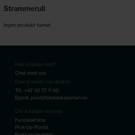
Strammerull
Ingen produkt funnet
Kan vi hjelpe deg?
Chat med oss
Eller kontakt oss direkte
Tlf.:
+47 32 77 11 90
Epost:
post@bildeleksperten.no
Om å handle hos oss
Kundeservice
Pick-Up-Points
Frakt og levering