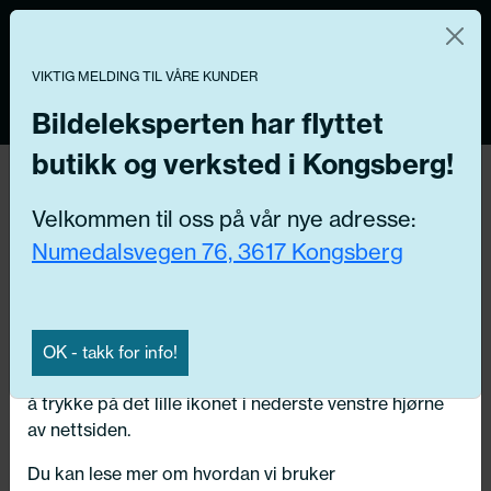
Norsk nettbutikk
Du kontrollerer dine egne data
MENY
VIKTIG MELDING TIL VÅRE KUNDER
0
Vi og våre forretningspartnere bruker teknologier,
inkludert informasjonskapsler/«cookies» til å samle
Bildeleksperten har flyttet
informasjon om deg for forskjellige formål, inkludert:
butikk og verksted i Kongsberg!
Funksjonelle, Statistiske, Markedsføring
Hjem
/ Bildeler / Strammerull
Velkommen til oss på vår nye adresse:
Ved å trykke «Godta» gir du din tillatelse til alle disse
Numedalsvegen 76, 3617 Kongsberg
formålene. Du kan også velge formålet du vil
Få riktig del til bilen din ved å legge inn
samtykke til ved å klikke på avmerkingsboksen ved
ditt reg.nr. her
siden av formålet, og deretter trykke «Lagre
innstillingene».
Søk
OK - takk for info!
N
Du kan trekke tilbake samtykket ditt til enhver tid ved
å trykke på det lille ikonet i nederste venstre hjørne
Velg kjøretøy
av nettsiden.
Du kan lese mer om hvordan vi bruker