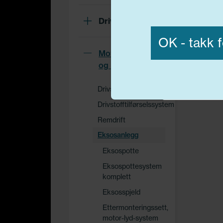
Vis detaljer
Drivverk
OK - takk f
Motor, Drivstoff
og Eksos
Nødvend
Drivstoff system
Drivstofftilførselssystem
Remdrift
Eksosanlegg
Eksospotte
Eksospottesystem
komplett
Eksosspjeld
Ettermonteringssett,
motor-lyd-system