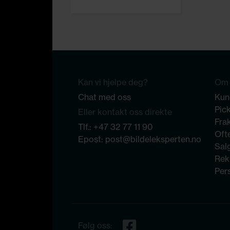
Kan vi hjelpe deg?
Om 
Chat med oss
Kun
Pic
Eller kontakt oss direkte
Frak
Tlf.:
+47 32 77 11 90
Ofte
Epost:
post@bildeleksperten.no
Sal
Rek
Per
Følg oss: