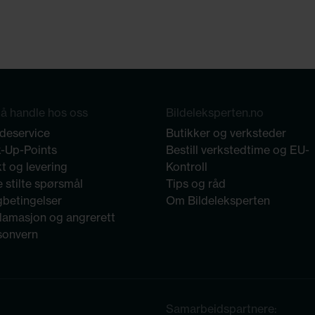
å handle hos oss
Bildeleksperten.no
deservice
Butikker og verksteder
k-Up-Points
Bestill verkstedtime og EU-
t og levering
Kontroll
 stilte spørsmål
Tips og råd
gbetingelser
Om Bildeleksperten
lamasjon og angrerett
sonvern
Samarbeidspartnere: