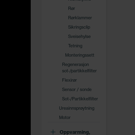
Rør
Rørklammer
Sikringsclip
Sveisehylse
Tetning
Monteringssett
Regenerasjon
sot-/partikkelfilter
Flexirør
Sensor / sonde
Sot-/Partikkelfilter
Ureainnsprøytning
Motor
Oppvarming,