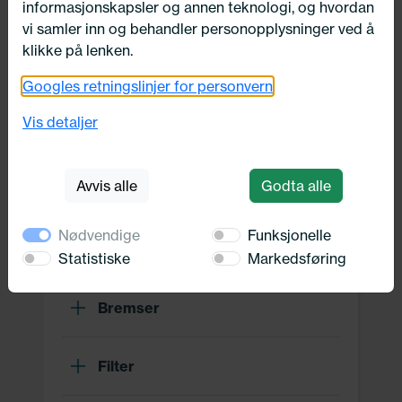
informasjonskapsler og annen teknologi, og hvordan
Drivverk
vi samler inn og behandler personopplysninger ved å
klikke på lenken.
Motor, Drivstoff og Eksos
Googles retningslinjer for personvern
Vis detaljer
Oppvarming, Kjøling og Elektrisk
Avvis alle
Godta alle
Karosseri, tilbehør og diverse
Nødvendige
Funksjonelle
Hjuloppheng og Hjullager
Statistiske
Markedsføring
Bremser
Filter