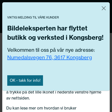
Norsk nettbutikk
Du kontrollerer dine egne data
MENY
0
VIKTIG MELDING TIL VÅRE KUNDER
Vi og våre forretningspartnere bruker teknologier,
inkludert informasjonskapsler/«cookies» til å samle
Bildeleksperten har flyttet
informasjon om deg for forskjellige formål, inkludert:
butikk og verksted i Kongsberg!
Funksjonelle, Statistiske, Markedsføring
Hjem
/ Bildeler / Montering
Velkommen til oss på vår nye adresse:
Ved å trykke «Godta» gir du din tillatelse til alle disse
Numedalsvegen 76, 3617 Kongsberg
formålene. Du kan også velge formålet du vil
Få riktig del til bilen din ved å legge inn
samtykke til ved å klikke på avmerkingsboksen ved
ditt reg.nr. her
siden av formålet, og deretter trykke «Lagre
innstillingene».
Søk
OK - takk for info!
N
Du kan trekke tilbake samtykket ditt til enhver tid ved
å trykke på det lille ikonet i nederste venstre hjørne
Velg kjøretøy
av nettsiden.
Du kan lese mer om hvordan vi bruker