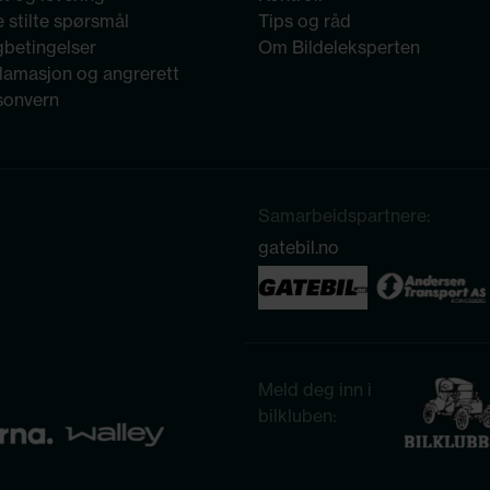
 stilte spørsmål
Tips og råd
gbetingelser
Om Bildeleksperten
lamasjon og angrerett
sonvern
Samarbeidspartnere:
gatebil.no
Meld deg inn i
bilkluben: