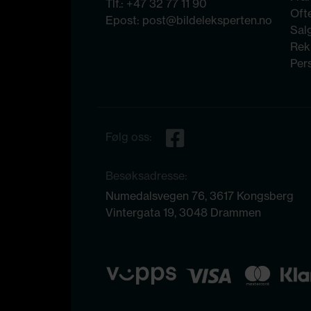
Tlf.:
+47 32 77 11 90
Ofte
Epost:
post@bildeleksperten.no
Sal
Rek
Per
Følg oss:
Besøksadresse:
Numedalsvegen 76, 3617 Kongsberg
Vintergata 19, 3048 Drammen