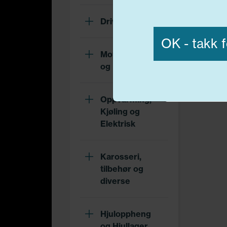
Vis detaljer
Drivverk
OK - takk f
Motor, Drivstoff
og Eksos
Nødvend
Oppvarming,
Kjøling og
Elektrisk
Karosseri,
tilbehør og
diverse
Hjuloppheng
og Hjullager