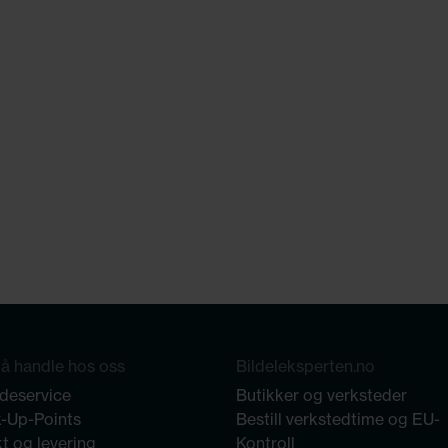
å handle hos oss
Bildeleksperten.no
deservice
Butikker og verksteder
k-Up-Points
Bestill verkstedtime og EU-
t og levering
Kontroll