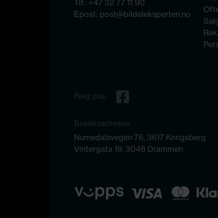
Tlf.:
+47 32 77 11 90
Ofte
Epost:
post@bildeleksperten.no
Sal
Rek
Per
Følg oss:
Besøksadresse:
Numedalsvegen 76, 3617 Kongsberg
Vintergata 19, 3048 Drammen