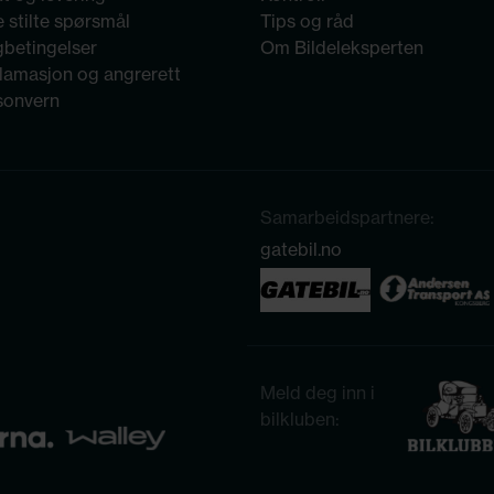
 stilte spørsmål
Tips og råd
gbetingelser
Om Bildeleksperten
lamasjon og angrerett
sonvern
Samarbeidspartnere:
gatebil.no
Meld deg inn i
bilkluben: