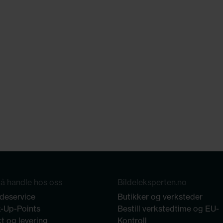
å handle hos oss
Bildeleksperten.no
deservice
Butikker og verksteder
k-Up-Points
Bestill verkstedtime og EU-
t og levering
Kontroll