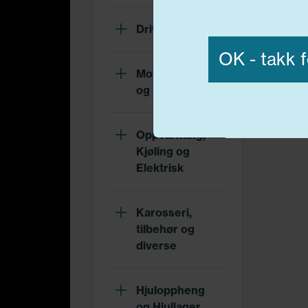
Vis detaljer
Drivverk
OK - takk f
Motor, Drivstoff
og Eksos
Nødvend
Oppvarming,
Kjøling og
Elektrisk
Karosseri,
tilbehør og
diverse
Hjuloppheng
og Hjullager