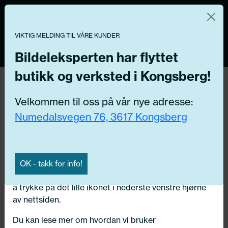
Norsk nettbutikk
Du kontrollerer dine egne data
MENY
0
VIKTIG MELDING TIL VÅRE KUNDER
Vi og våre forretningspartnere bruker teknologier,
inkludert informasjonskapsler/«cookies» til å samle
Bildeleksperten har flyttet
informasjon om deg for forskjellige formål, inkludert:
butikk og verksted i Kongsberg!
Funksjonelle, Statistiske, Markedsføring
Hjem
/ Bildeler / Fordeler/enkeltdeler
Velkommen til oss på vår nye adresse:
Ved å trykke «Godta» gir du din tillatelse til alle disse
Numedalsvegen 76, 3617 Kongsberg
formålene. Du kan også velge formålet du vil
Få riktig del til bilen din ved å legge inn
samtykke til ved å klikke på avmerkingsboksen ved
ditt reg.nr. her
siden av formålet, og deretter trykke «Lagre
innstillingene».
Søk
OK - takk for info!
N
Du kan trekke tilbake samtykket ditt til enhver tid ved
å trykke på det lille ikonet i nederste venstre hjørne
Velg kjøretøy
av nettsiden.
Du kan lese mer om hvordan vi bruker