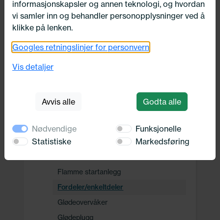
informasjonskapsler og annen teknologi, og hvordan
Drivverk
vi samler inn og behandler personopplysninger ved å
klikke på lenken.
Motor, Drivstoff og Eksos
Googles retningslinjer for personvern
Vis detaljer
Oppvarming, Kjøling og Elektrisk
Elektrisitet
Avvis alle
Godta alle
Kjøling
Tenning-/glødeanlegg
Nødvendige
Funksjonelle
Statistiske
Markedsføring
Bryter
Coil/coilenhet
Flamme startanlegg
Fordeler/enkeltdeler
Glødeovervåker
Glødeplugg