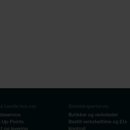
å handle hos oss
Bildeleksperten.no
deservice
Butikker og verksteder
k-Up-Points
Bestill verkstedtime og EU-
t og levering
Kontroll