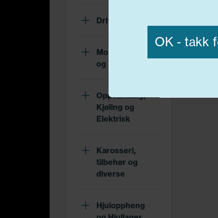
Vis detaljer
Drivverk
OK - takk f
Motor, Drivstoff
og Eksos
Nødvend
Oppvarming,
Kjøling og
Elektrisk
Karosseri,
tilbehør og
diverse
Hjuloppheng
og Hjullager