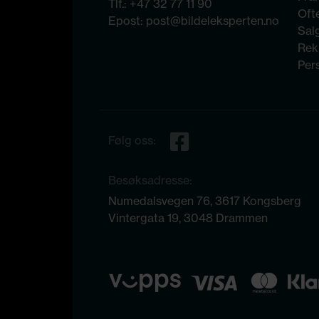
Tlf.:
+47 32 77 11 90
Ofte
Epost:
post@bildeleksperten.no
Sal
Rek
Per
Følg oss:
Besøksadresse:
Numedalsvegen 76, 3617 Kongsberg
Vintergata 19, 3048 Drammen