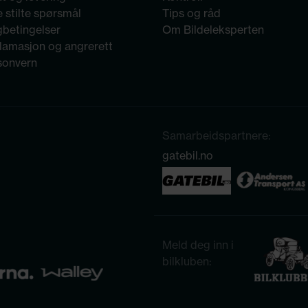
 stilte spørsmål
Tips og råd
gbetingelser
Om Bildeleksperten
lamasjon og angrerett
sonvern
Samarbeidspartnere:
gatebil.no
Meld deg inn i
bilkluben: