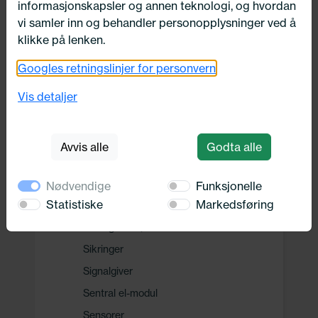
informasjonskapsler og annen teknologi, og hvordan
Drivverk
vi samler inn og behandler personopplysninger ved å
klikke på lenken.
Motor, Drivstoff og Eksos
Googles retningslinjer for personvern
Vis detaljer
Oppvarming, Kjøling og Elektrisk
Elektrisitet
Avvis alle
Godta alle
Batteri
Multifunksjonsrelé
Nødvendige
Funksjonelle
Statistiske
Markedsføring
Spenningstransformator
Sikringsboks/-holder
Sikringer
Signalgiver
Sentral el-modul
Sensorer