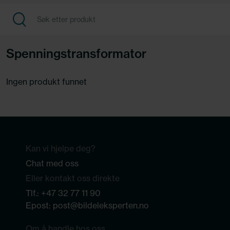
Spenningstransformator
Ingen produkt funnet
Kan vi hjelpe deg?
Chat med oss
Eller kontakt oss direkte
Tlf.:
+47 32 77 11 90
Epost:
post@bildeleksperten.no
Om å handle hos oss