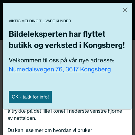
Norsk nettbutikk
Du kontrollerer dine egne data
MENY
VIKTIG MELDING TIL VÅRE KUNDER
0
Vi og våre forretningspartnere bruker teknologier,
inkludert informasjonskapsler/«cookies» til å samle
Bildeleksperten har flyttet
informasjon om deg for forskjellige formål, inkludert:
butikk og verksted i Kongsberg!
Funksjonelle, Statistiske, Markedsføring
Hjem
/ Bildeler / Spenningstransformator
Velkommen til oss på vår nye adresse:
Ved å trykke «Godta» gir du din tillatelse til alle disse
Numedalsvegen 76, 3617 Kongsberg
formålene. Du kan også velge formålet du vil
Få riktig del til bilen din ved å legge inn
samtykke til ved å klikke på avmerkingsboksen ved
ditt reg.nr. her
siden av formålet, og deretter trykke «Lagre
innstillingene».
Søk
OK - takk for info!
N
Du kan trekke tilbake samtykket ditt til enhver tid ved
å trykke på det lille ikonet i nederste venstre hjørne
Velg kjøretøy
av nettsiden.
Du kan lese mer om hvordan vi bruker