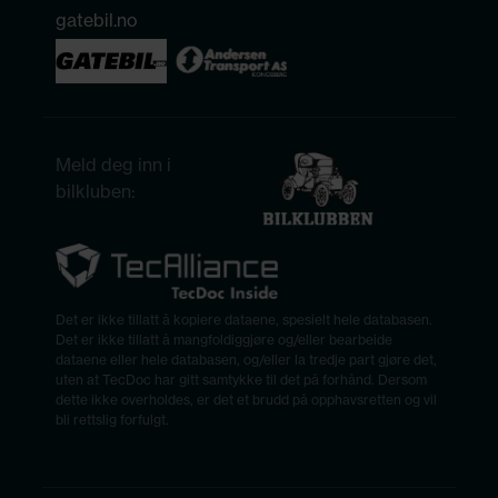
gatebil.no
Meld deg inn i
bilkluben:
Det er ikke tillatt å kopiere dataene, spesielt hele databasen.
Det er ikke tillatt å mangfoldiggjøre og/eller bearbeide
dataene eller hele databasen, og/eller la tredje part gjøre det,
uten at TecDoc har gitt samtykke til det på forhånd. Dersom
dette ikke overholdes, er det et brudd på opphavsretten og vil
bli rettslig forfulgt.