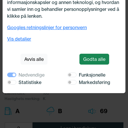
informasjonskapsler og annen teknologi, og hvordan
vi samler inn og behandler personopplysninger ved å
klikke på lenken.
Googles retningslinjer for personvern
Utsolgt
385/65X22,5 Michelin Last X-LINE
Vis detaljer
ENERGY T 160K
Michelin Last
Avvis alle
Godta alle
14 154,-
Nødvendige
Funksjonelle
Bredde:
385,00
Statistiske
Markedsføring
Profil:
65,00
Diameter:
22,50
Lasteindex:
160
Hastighets merking:
K
A
B
69