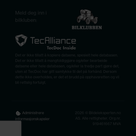
Meld deg inn i
bilkluben:
Det er ikke tillatt å kopiere dataene, spesielt hele databasen.
Det er ikke tillatt å mangfoldiggjøre og/eller bearbeide
dataene eller hele databasen, og/eller la tredje part gjøre det,
uten at TecDoc har gitt samtykke til det på forhånd. Dersom
dette ikke overholdes, er det et brudd på opphavsretten og vil
bli rettslig forfulgt.
2026 © Bildeleksperten.no
Administrere
AS. Alle rettigheter. Org.nr.
informasjonskapsler
919461667 MVA