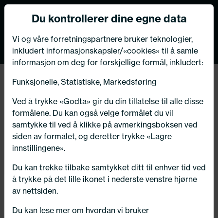
Norsk nettbutikk
Du kontrollerer dine egne data
MENY
VIKTIG MELDING TIL VÅRE KUNDER
0
Vi og våre forretningspartnere bruker teknologier,
inkludert informasjonskapsler/«cookies» til å samle
Bildeleksperten har flyttet
informasjon om deg for forskjellige formål, inkludert:
butikk og verksted i Kongsberg!
Tilbake
Funksjonelle, Statistiske, Markedsføring
Hjem
/
Dekk
/
Andre dekk
Velkommen til oss på vår nye adresse:
Ved å trykke «Godta» gir du din tillatelse til alle disse
Numedalsvegen 76, 3617 Kongsberg
formålene. Du kan også velge formålet du vil
samtykke til ved å klikke på avmerkingsboksen ved
siden av formålet, og deretter trykke «Lagre
innstillingene».
OK - takk for info!
Du kan trekke tilbake samtykket ditt til enhver tid ved
å trykke på det lille ikonet i nederste venstre hjørne
av nettsiden.
Du kan lese mer om hvordan vi bruker