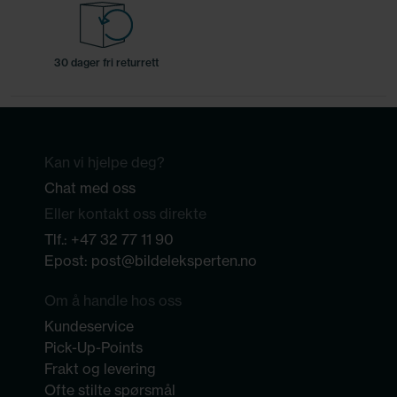
30 dager fri returrett
Kan vi hjelpe deg?
Chat med oss
Eller kontakt oss direkte
Tlf.:
+47 32 77 11 90
Epost:
post@bildeleksperten.no
Om å handle hos oss
Kundeservice
Pick-Up-Points
Frakt og levering
Ofte stilte spørsmål