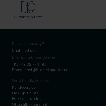
30 dager fri returrett
Kan vi hjelpe deg?
Chat med oss
Eller kontakt oss direkte
Tlf.:
+47 32 77 11 90
Epost:
post@bildeleksperten.no
Om å handle hos oss
Kundeservice
Pick-Up-Points
Frakt og levering
Ofte stilte spørsmål