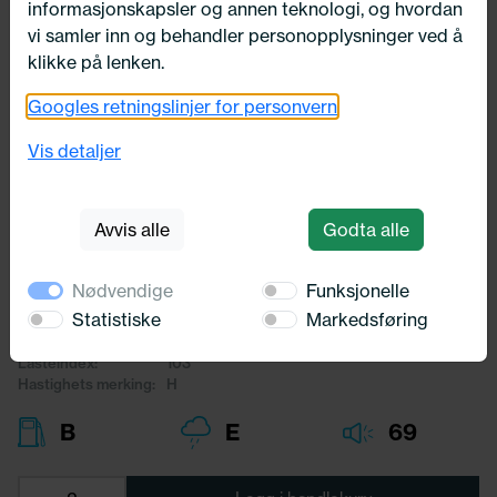
informasjonskapsler og annen teknologi, og hvordan
vi samler inn og behandler personopplysninger ved å
klikke på lenken.
Googles retningslinjer for personvern
Utsolgt
235/55X17 Michelin X-ICE SNOW
Vis detaljer
103H
Michelin
Avvis alle
Godta alle
3 714,-
Nødvendige
Funksjonelle
Bredde:
235,00
Statistiske
Markedsføring
Profil:
55,00
Diameter:
17,00
Lasteindex:
103
Hastighets merking:
H
B
E
69