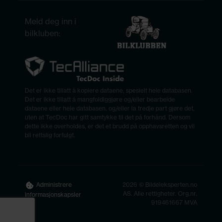
Meld deg inn i
bilkluben:
Det er ikke tillatt å kopiere dataene, spesielt hele databasen.
Det er ikke tillatt å mangfoldiggjøre og/eller bearbeide
dataene eller hele databasen, og/eller la tredje part gjøre det,
uten at TecDoc har gitt samtykke til det på forhånd. Dersom
dette ikke overholdes, er det et brudd på opphavsretten og vil
bli rettslig forfulgt.
2026 © Bildeleksperten.no
Administrere
AS. Alle rettigheter. Org.nr.
informasjonskapsler
919461667 MVA