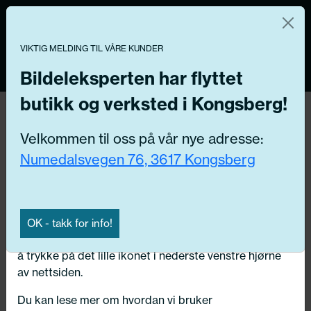
Norsk nettbutikk
Du kontrollerer dine egne data
MENY
0
VIKTIG MELDING TIL VÅRE KUNDER
Vi og våre forretningspartnere bruker teknologier,
inkludert informasjonskapsler/«cookies» til å samle
Bildeleksperten har flyttet
informasjon om deg for forskjellige formål, inkludert:
butikk og verksted i Kongsberg!
Tilbake
Funksjonelle, Statistiske, Markedsføring
Hjem
/
Dekk
/
Vinterdekk
Velkommen til oss på vår nye adresse:
Ved å trykke «Godta» gir du din tillatelse til alle disse
Numedalsvegen 76, 3617 Kongsberg
formålene. Du kan også velge formålet du vil
samtykke til ved å klikke på avmerkingsboksen ved
siden av formålet, og deretter trykke «Lagre
innstillingene».
OK - takk for info!
Du kan trekke tilbake samtykket ditt til enhver tid ved
å trykke på det lille ikonet i nederste venstre hjørne
av nettsiden.
Du kan lese mer om hvordan vi bruker