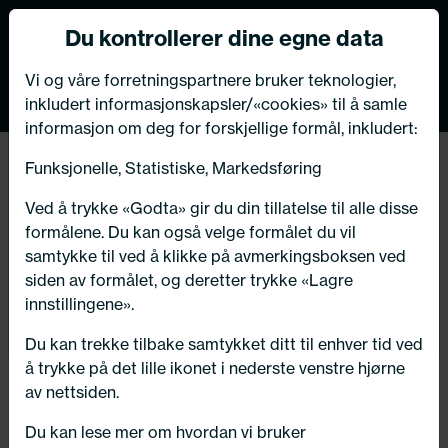
Norsk nettbutikk
Du kontrollerer dine egne data
MENY
0
VIKTIG MELDING TIL VÅRE KUNDER
Vi og våre forretningspartnere bruker teknologier,
inkludert informasjonskapsler/«cookies» til å samle
Bildeleksperten har flyttet
informasjon om deg for forskjellige formål, inkludert:
butikk og verksted i Kongsberg!
Tilbake
Funksjonelle, Statistiske, Markedsføring
Hjem
/
Dekk
/
Andre dekk
/
Varebil
Velkommen til oss på vår nye adresse:
Ved å trykke «Godta» gir du din tillatelse til alle disse
Numedalsvegen 76, 3617 Kongsberg
formålene. Du kan også velge formålet du vil
samtykke til ved å klikke på avmerkingsboksen ved
siden av formålet, og deretter trykke «Lagre
innstillingene».
OK - takk for info!
Du kan trekke tilbake samtykket ditt til enhver tid ved
å trykke på det lille ikonet i nederste venstre hjørne
av nettsiden.
Du kan lese mer om hvordan vi bruker