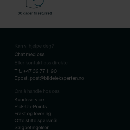
30 dager fri returrett
Kan vi hjelpe deg?
Chat med oss
Eller kontakt oss direkte
Tlf.:
+47 32 77 11 90
Epost:
post@bildeleksperten.no
Om å handle hos oss
Kundeservice
Pick-Up-Points
Frakt og levering
Ofte stilte spørsmål
Salgbetingelser