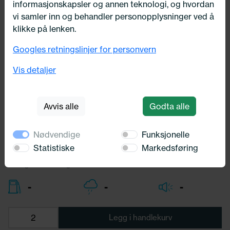
informasjonskapsler og annen teknologi, og hvordan
vi samler inn og behandler personopplysninger ved å
klikke på lenken.
Googles retningslinjer for personvern
225/75X16 Michelin AGILIS X-ICE
NORTH 121/120R
Vis detaljer
Michelin
Avvis alle
Godta alle
3 819,-
Bredde:
225,00
Nødvendige
Funksjonelle
Profil:
75,00
Diameter:
16,00
Statistiske
Markedsføring
Lasteindex:
121/120
Hastighets merking:
R
-
-
-
Legg i handlekurv