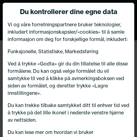
Norsk nettbutikk
Du kontrollerer dine egne data
MENY
0
VIKTIG MELDING TIL VÅRE KUNDER
Vi og våre forretningspartnere bruker teknologier,
inkludert informasjonskapsler/«cookies» til å samle
Bildeleksperten har flyttet
informasjon om deg for forskjellige formål, inkludert:
butikk og verksted i Kongsberg!
Tilbake
Funksjonelle, Statistiske, Markedsføring
Hjem
/
Dekk
/
Vinterdekk
Velkommen til oss på vår nye adresse:
Ved å trykke «Godta» gir du din tillatelse til alle disse
Numedalsvegen 76, 3617 Kongsberg
formålene. Du kan også velge formålet du vil
samtykke til ved å klikke på avmerkingsboksen ved
siden av formålet, og deretter trykke «Lagre
innstillingene».
OK - takk for info!
Du kan trekke tilbake samtykket ditt til enhver tid ved
å trykke på det lille ikonet i nederste venstre hjørne
av nettsiden.
Du kan lese mer om hvordan vi bruker