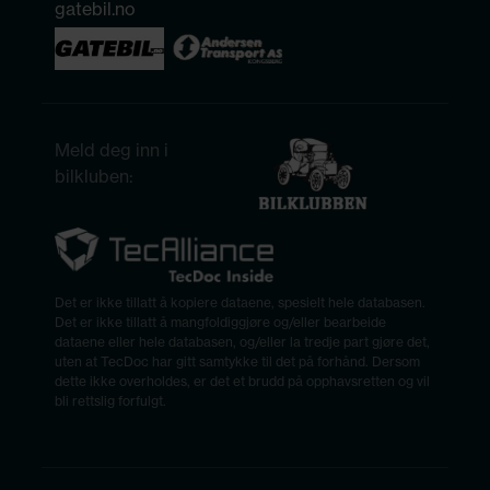
gatebil.no
Meld deg inn i
bilkluben:
Det er ikke tillatt å kopiere dataene, spesielt hele databasen.
Det er ikke tillatt å mangfoldiggjøre og/eller bearbeide
dataene eller hele databasen, og/eller la tredje part gjøre det,
uten at TecDoc har gitt samtykke til det på forhånd. Dersom
dette ikke overholdes, er det et brudd på opphavsretten og vil
bli rettslig forfulgt.