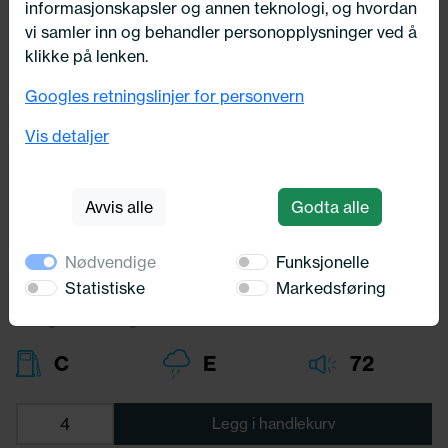
informasjonskapsler og annen teknologi, og hvordan
vi samler inn og behandler personopplysninger ved å
klikke på lenken.
Googles retningslinjer for personvern
225/50X17 Continental VIKING
CONTACT 7 98T
Vis detaljer
Continental
Avvis alle
Godta alle
3 681,-
Bredde:
225,00
Nødvendige
Funksjonelle
Profil:
50,00
Diameter:
17,00
Statistiske
Markedsføring
Lasteindex:
98
Hastighets merking:
T
C
E
72
Legg i handlekurv