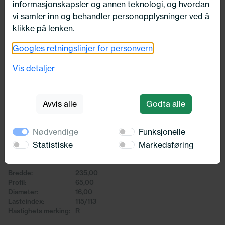
informasjonskapsler og annen teknologi, og hvordan
vi samler inn og behandler personopplysninger ved å
klikke på lenken.
Googles retningslinjer for personvern
Vis detaljer
235/65X16 Sonix SNOWROVER 989
Avvis alle
Godta alle
115/113R
Nødvendige
Funksjonelle
Sonix
Statistiske
Markedsføring
1 863,-
Bredde:
235,00
Profil:
65,00
Diameter:
16,00
Lasteindex:
115/113
Hastighets merking:
R