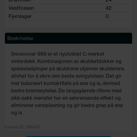
Vestfossen
42
Fjernlager
0
Beskrivelse
Snowrover 989 er et nyutviklet C-merket
vinterdekk. Kombinasjonen av skulderblokker og
spesialseipinger på skuldrene utjevner skulderens
stivhet for å sikre den beste svingytelsen. Det gir
mer balansert kontaktflate på snø og is, dermed
bedre bremseytelse. De langsgående rillene med
sikk-sakk mønster har en selvrensende effekt og
eliminerer vannplanning og gir bedre grep på snø
og is.
Internal ID: 396433