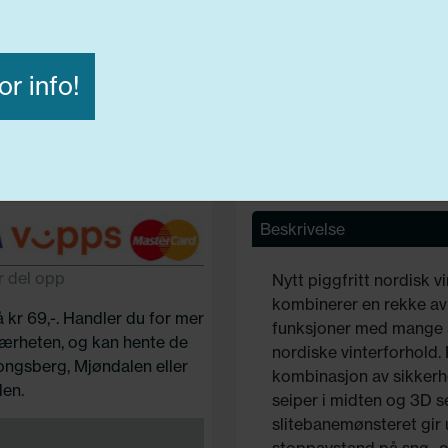
Lasteindex:
91
Hastighets merking:
H
C
or info!
Avvis alle
Godta alle
ige
Funksjonelle
Statistiske
Beskrivelse
r del opp
Nytt piggfritt nordisk
kombinerer en rekke av 
å kr 69,-. Handler du for mer
funksjoner med mange års
 nærheten, og kan hente de
nordiske vinterforhold.
Kongsberg, Mjøndalen eller
kombinasjon av sikkerh
en.
seiper i midten og 3D s
slitebanemønsteret gir