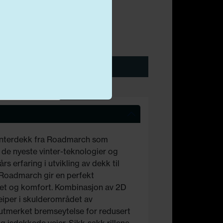
D
69
Legg i handlekurv
Markedsføring
 vinterdekk fra Roadmarch som
de nyeste vinter-teknologier og
 erfaring i utvikling av dekk til
 Roadmarch gir en perfekt
et og komfort. Kombinasjon av 2D
eiper i skulderområdet av
 utmerket bremseytelse for redusert