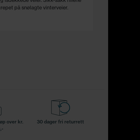
 isdekkede veier. Sikk-sakk rillene
repet på snølagte vinterveier.
jøp over kr.
30 dager fri returrett
,-