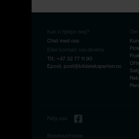
Kan vi hjelpe deg?
Om 
Chat med oss
Kun
Pic
Eller kontakt oss direkte
Frak
Tlf.:
+47 32 77 11 90
Ofte
Epost:
post@bildeleksperten.no
Sal
Rek
Per
Følg oss:
Besøksadresse: