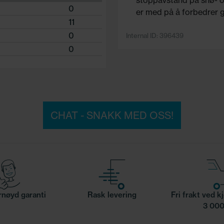
stoppavstand på snø- og
0
er med på å forbedrer g
11
0
Internal ID: 396439
0
CHAT - SNAKK MED OSS!
nøyd garanti
Rask levering
Fri frakt ved k
3 000