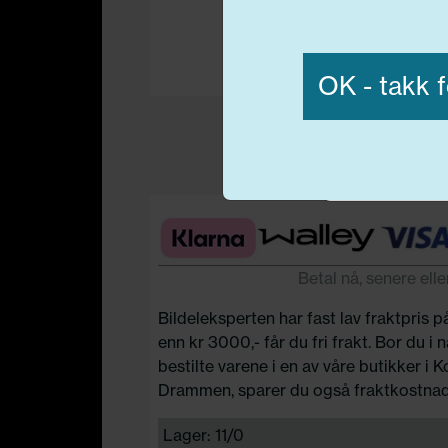
Vis detaljer
OK - takk f
Nødvend
Betal nå, senere elle
Bildeleksperten har fast lav fraktpris p
enn kr 3000,- får du fri frakt. Bor du i
bestilte varene i en av våre butikker i 
Drammen, sparer du også fraktkostnad
Lager: 11/0