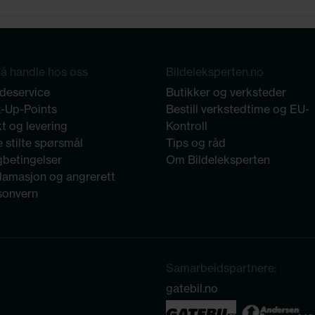
å handle hos oss
Bildeleksperten.no
deservice
Butikker og verksteder
k-Up-Points
Bestill verkstedtime og EU-
t og levering
Kontroll
 stilte spørsmål
Tips og råd
gbetingelser
Om Bildeleksperten
lamasjon og angrerett
sonvern
Samarbeidspartnere:
gatebil.no