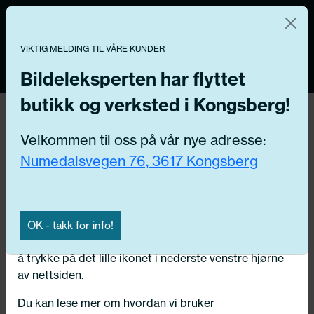
Norsk nettbutikk
Du kontrollerer dine egne data
MENY
VIKTIG MELDING TIL VÅRE KUNDER
0
Vi og våre forretningspartnere bruker teknologier,
inkludert informasjonskapsler/«cookies» til å samle
Bildeleksperten har flyttet
informasjon om deg for forskjellige formål, inkludert:
butikk og verksted i Kongsberg!
Tilbake
Funksjonelle, Statistiske, Markedsføring
Hjem
/
Dekk
/
Sommerdekk
Velkommen til oss på vår nye adresse:
Ved å trykke «Godta» gir du din tillatelse til alle disse
Numedalsvegen 76, 3617 Kongsberg
formålene. Du kan også velge formålet du vil
samtykke til ved å klikke på avmerkingsboksen ved
siden av formålet, og deretter trykke «Lagre
innstillingene».
OK - takk for info!
Du kan trekke tilbake samtykket ditt til enhver tid ved
å trykke på det lille ikonet i nederste venstre hjørne
av nettsiden.
Du kan lese mer om hvordan vi bruker