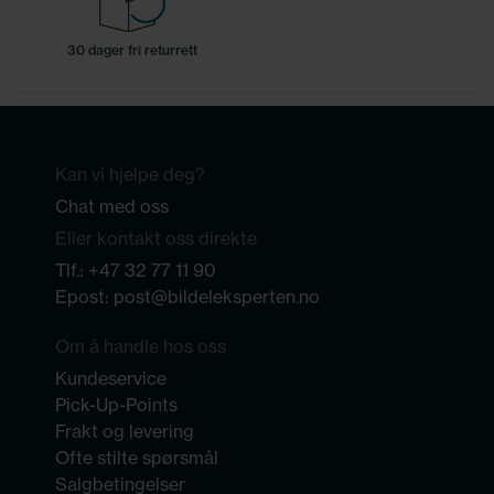
30 dager fri returrett
Kan vi hjelpe deg?
Chat med oss
Eller kontakt oss direkte
Tlf.:
+47 32 77 11 90
Epost:
post@bildeleksperten.no
Om å handle hos oss
Kundeservice
Pick-Up-Points
Frakt og levering
Ofte stilte spørsmål
Salgbetingelser