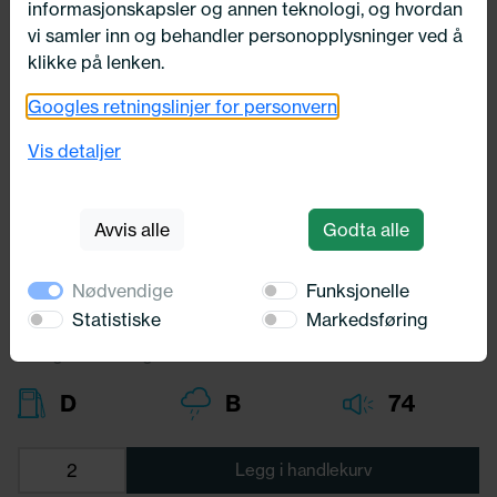
informasjonskapsler og annen teknologi, og hvordan
vi samler inn og behandler personopplysninger ved å
klikke på lenken.
Googles retningslinjer for personvern
295/30X19 Michelin PILOT SPORT
PS2 100Y
Vis detaljer
Michelin
Avvis alle
Godta alle
5 476,-
Bredde:
295,00
Nødvendige
Funksjonelle
Profil:
30,00
Diameter:
19,00
Statistiske
Markedsføring
Lasteindex:
100
Hastighets merking:
Y
D
B
74
Legg i handlekurv