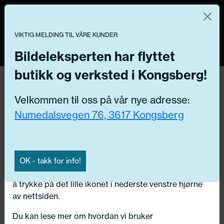
Norsk nettbutikk
Du kontrollerer dine egne data
MENY
0
VIKTIG MELDING TIL VÅRE KUNDER
Vi og våre forretningspartnere bruker teknologier,
inkludert informasjonskapsler/«cookies» til å samle
Bildeleksperten har flyttet
informasjon om deg for forskjellige formål, inkludert:
butikk og verksted i Kongsberg!
Tilbake
Funksjonelle, Statistiske, Markedsføring
Hjem
/
Dekk
/
Sommerdekk
Velkommen til oss på vår nye adresse:
Ved å trykke «Godta» gir du din tillatelse til alle disse
Numedalsvegen 76, 3617 Kongsberg
formålene. Du kan også velge formålet du vil
samtykke til ved å klikke på avmerkingsboksen ved
siden av formålet, og deretter trykke «Lagre
innstillingene».
OK - takk for info!
Du kan trekke tilbake samtykket ditt til enhver tid ved
å trykke på det lille ikonet i nederste venstre hjørne
av nettsiden.
Du kan lese mer om hvordan vi bruker