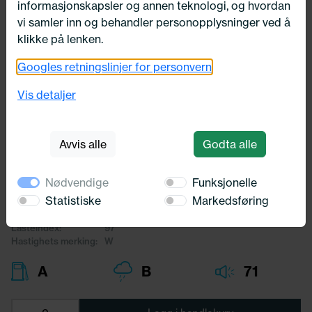
informasjonskapsler og annen teknologi, og hvordan
vi samler inn og behandler personopplysninger ved å
klikke på lenken.
Googles retningslinjer for personvern
Utsolgt
255/35X20 Michelin PILOT SPORT
Vis detaljer
4 97W
Michelin
Avvis alle
Godta alle
4 359,-
Nødvendige
Funksjonelle
Bredde:
255,00
Statistiske
Markedsføring
Profil:
35,00
Diameter:
20,00
Lasteindex:
97
Hastighets merking:
W
A
B
71