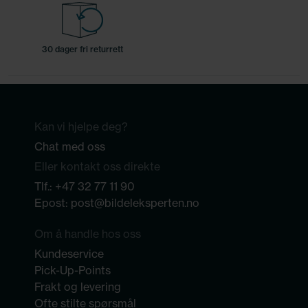
30 dager fri returrett
Kan vi hjelpe deg?
Chat med oss
Eller kontakt oss direkte
Tlf.:
+47 32 77 11 90
Epost:
post@bildeleksperten.no
Om å handle hos oss
Kundeservice
Pick-Up-Points
Frakt og levering
Ofte stilte spørsmål