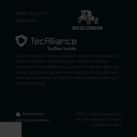
Meld deg inn i
bilkluben:
Det er ikke tillatt å kopiere dataene, spesielt hele databasen.
Det er ikke tillatt å mangfoldiggjøre og/eller bearbeide
dataene eller hele databasen, og/eller la tredje part gjøre det,
uten at TecDoc har gitt samtykke til det på forhånd. Dersom
dette ikke overholdes, er det et brudd på opphavsretten og vil
bli rettslig forfulgt.
2026 © Bildeleksperten.no
Administrere
AS. Alle rettigheter. Org.nr.
informasjonskapsler
919461667 MVA