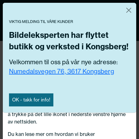
Norsk nettbutikk
Du kontrollerer dine egne data
MENY
VIKTIG MELDING TIL VÅRE KUNDER
0
Vi og våre forretningspartnere bruker teknologier,
inkludert informasjonskapsler/«cookies» til å samle
Bildeleksperten har flyttet
informasjon om deg for forskjellige formål, inkludert:
butikk og verksted i Kongsberg!
Tilbake
Funksjonelle, Statistiske, Markedsføring
Hjem
/
Dekk
/
Sommerdekk
Velkommen til oss på vår nye adresse:
Ved å trykke «Godta» gir du din tillatelse til alle disse
Numedalsvegen 76, 3617 Kongsberg
formålene. Du kan også velge formålet du vil
samtykke til ved å klikke på avmerkingsboksen ved
siden av formålet, og deretter trykke «Lagre
innstillingene».
OK - takk for info!
Du kan trekke tilbake samtykket ditt til enhver tid ved
å trykke på det lille ikonet i nederste venstre hjørne
av nettsiden.
Du kan lese mer om hvordan vi bruker