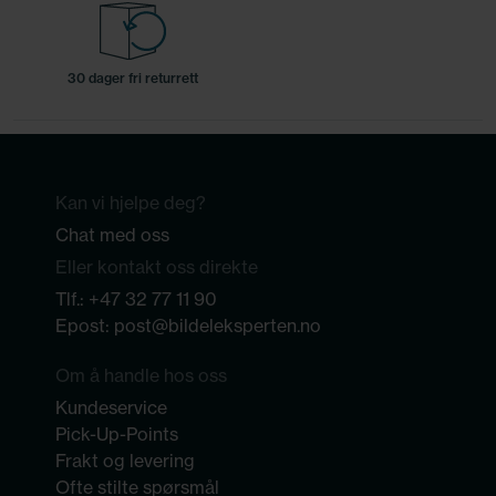
30 dager fri returrett
Kan vi hjelpe deg?
Chat med oss
Eller kontakt oss direkte
Tlf.:
+47 32 77 11 90
Epost:
post@bildeleksperten.no
Om å handle hos oss
Kundeservice
Pick-Up-Points
Frakt og levering
Ofte stilte spørsmål