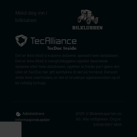
Meld deg inn i
bilkluben:
Det er ikke tillatt å kopiere dataene, spesielt hele databasen.
Det er ikke tillatt å mangfoldiggjøre og/eller bearbeide
dataene eller hele databasen, og/eller la tredje part gjøre det,
uten at TecDoc har gitt samtykke til det på forhånd. Dersom
dette ikke overholdes, er det et brudd på opphavsretten og vil
bli rettslig forfulgt.
2026 © Bildeleksperten.no
Administrere
AS. Alle rettigheter. Org.nr.
informasjonskapsler
919461667 MVA