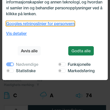
informasjonskapsler og annen teknologi, og hvordan
vi samler inn og behandler personopplysninger ved å
klikke på lenken.
Googles retningslinjer for personvern
Utsolgt
285/40X21 Michelin PILOT SPORT 4
Vis detaljer
SUV 109Y
Michelin
Avvis alle
Godta alle
6 671,-
Nødvendige
Funksjonelle
Bredde:
285,00
Statistiske
Markedsføring
Profil:
40,00
Diameter:
21,00
Lasteindex:
109
Hastighets merking:
Y
C
A
74