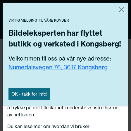
Norsk nettbutikk
Du kontrollerer dine egne data
MENY
VIKTIG MELDING TIL VÅRE KUNDER
0
Vi og våre forretningspartnere bruker teknologier,
inkludert informasjonskapsler/«cookies» til å samle
Bildeleksperten har flyttet
informasjon om deg for forskjellige formål, inkludert:
butikk og verksted i Kongsberg!
Tilbake
Funksjonelle, Statistiske, Markedsføring
Hjem
/
Dekk
/
Sommerdekk
Velkommen til oss på vår nye adresse:
Ved å trykke «Godta» gir du din tillatelse til alle disse
Numedalsvegen 76, 3617 Kongsberg
formålene. Du kan også velge formålet du vil
samtykke til ved å klikke på avmerkingsboksen ved
siden av formålet, og deretter trykke «Lagre
innstillingene».
OK - takk for info!
Du kan trekke tilbake samtykket ditt til enhver tid ved
å trykke på det lille ikonet i nederste venstre hjørne
av nettsiden.
Du kan lese mer om hvordan vi bruker