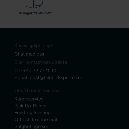
30 dager fri returrett
Kan vi hjelpe deg?
Chat med oss
Eller kontakt oss direkte
Tlf.:
+47 32 77 11 90
Epost:
post@bildeleksperten.no
Om å handle hos oss
Kundeservice
Pick-Up-Points
Frakt og levering
Ofte stilte spørsmål
Salgbetingelser