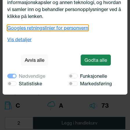
informasjonskapsler og annen teknologi, og hvordan
vi samler inn og behandler personopplysninger ved å
klikke på lenken.
Googles retningslinjer for personvern
325/30X19 Michelin PILOT SPORT 4
S 105Y
Vis detaljer
Michelin
Avvis alle
Godta alle
7 711,-
Bredde:
325,00
Nødvendige
Funksjonelle
Profil:
30,00
Diameter:
19,00
Statistiske
Markedsføring
Lasteindex:
105
Hastighets merking:
Y
C
A
73
Legg i handlekurv