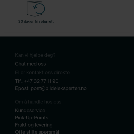
30 dager fri returrett
Kan vi hjelpe deg?
Chat med oss
Eller kontakt oss direkte
Tlf.:
+47 32 77 11 90
Epost:
post@bildeleksperten.no
Om å handle hos oss
Kundeservice
Pick-Up-Points
Frakt og levering
Ofte stilte spørsmål