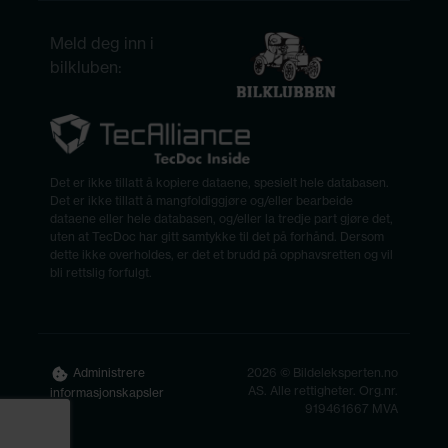
Meld deg inn i
bilkluben:
Det er ikke tillatt å kopiere dataene, spesielt hele databasen.
Det er ikke tillatt å mangfoldiggjøre og/eller bearbeide
dataene eller hele databasen, og/eller la tredje part gjøre det,
uten at TecDoc har gitt samtykke til det på forhånd. Dersom
dette ikke overholdes, er det et brudd på opphavsretten og vil
bli rettslig forfulgt.
2026 © Bildeleksperten.no
Administrere
AS. Alle rettigheter. Org.nr.
informasjonskapsler
919461667 MVA