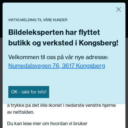
Norsk nettbutikk
Du kontrollerer dine egne data
MENY
0
VIKTIG MELDING TIL VÅRE KUNDER
Vi og våre forretningspartnere bruker teknologier,
inkludert informasjonskapsler/«cookies» til å samle
Bildeleksperten har flyttet
informasjon om deg for forskjellige formål, inkludert:
butikk og verksted i Kongsberg!
Tilbake
Funksjonelle, Statistiske, Markedsføring
Hjem
/
Dekk
/
Sommerdekk
Velkommen til oss på vår nye adresse:
Ved å trykke «Godta» gir du din tillatelse til alle disse
Numedalsvegen 76, 3617 Kongsberg
formålene. Du kan også velge formålet du vil
samtykke til ved å klikke på avmerkingsboksen ved
siden av formålet, og deretter trykke «Lagre
innstillingene».
OK - takk for info!
Du kan trekke tilbake samtykket ditt til enhver tid ved
å trykke på det lille ikonet i nederste venstre hjørne
av nettsiden.
Du kan lese mer om hvordan vi bruker