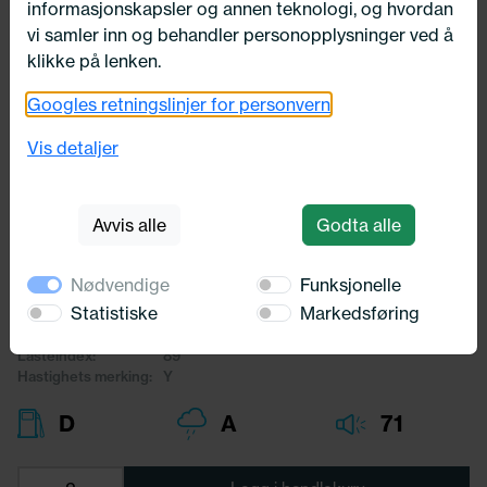
informasjonskapsler og annen teknologi, og hvordan
vi samler inn og behandler personopplysninger ved å
klikke på lenken.
Googles retningslinjer for personvern
Utsolgt
245/30X19 Michelin PILOT SPORT 4
Vis detaljer
S 89Y
Michelin
Avvis alle
Godta alle
5 389,-
Nødvendige
Funksjonelle
Bredde:
245,00
Statistiske
Markedsføring
Profil:
30,00
Diameter:
19,00
Lasteindex:
89
Hastighets merking:
Y
D
A
71