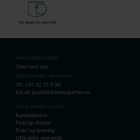
30 dager fri returrett
Kan vi hjelpe deg?
Chat med oss
Eller kontakt oss direkte
Tlf.:
+47 32 77 11 90
Epost:
post@bildeleksperten.no
Om å handle hos oss
Kundeservice
Pick-Up-Points
Frakt og levering
Ofte stilte spørsmål