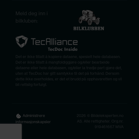
Meld deg inn i
bilkluben:
Det er ikke tillatt å kopiere dataene, spesielt hele databasen.
Det er ikke tillatt å mangfoldiggjøre og/eller bearbeide
dataene eller hele databasen, og/eller la tredje part gjøre det,
uten at TecDoc har gitt samtykke til det på forhånd. Dersom
dette ikke overholdes, er det et brudd på opphavsretten og vil
bli rettslig forfulgt.
2026 © Bildeleksperten.no
Administrere
AS. Alle rettigheter. Org.nr.
informasjonskapsler
919461667 MVA