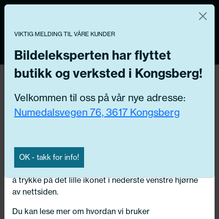
Norsk nettbutikk
Du kontrollerer dine egne data
MENY
0
VIKTIG MELDING TIL VÅRE KUNDER
Vi og våre forretningspartnere bruker teknologier,
inkludert informasjonskapsler/«cookies» til å samle
Bildeleksperten har flyttet
informasjon om deg for forskjellige formål, inkludert:
butikk og verksted i Kongsberg!
Tilbake
Funksjonelle, Statistiske, Markedsføring
Hjem
/
Dekk
/
Sommerdekk
Velkommen til oss på vår nye adresse:
Ved å trykke «Godta» gir du din tillatelse til alle disse
Numedalsvegen 76, 3617 Kongsberg
formålene. Du kan også velge formålet du vil
samtykke til ved å klikke på avmerkingsboksen ved
siden av formålet, og deretter trykke «Lagre
innstillingene».
OK - takk for info!
Du kan trekke tilbake samtykket ditt til enhver tid ved
å trykke på det lille ikonet i nederste venstre hjørne
av nettsiden.
Du kan lese mer om hvordan vi bruker