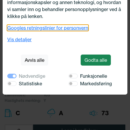
informasjonskapsler og annen teknologi, og hvordan
vi samler inn og behandler personopplysninger ved å
klikke på lenken.
Googles retningslinjer for personvern
Utsolgt
285/35X19 Michelin PILOT SPORT 4
Vis detaljer
S 103Y
Michelin
Avvis alle
Godta alle
6 216,-
Nødvendige
Funksjonelle
Bredde:
285,00
Statistiske
Markedsføring
Profil:
35,00
Diameter:
19,00
Lasteindex:
103
Hastighets merking:
Y
C
A
73