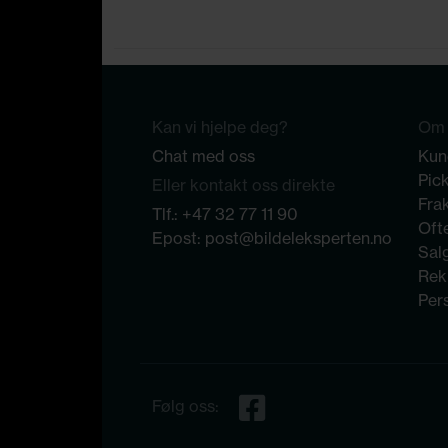
Kan vi hjelpe deg?
Om 
Chat med oss
Kun
Pic
Eller kontakt oss direkte
Frak
Tlf.:
+47 32 77 11 90
Ofte
Epost:
post@bildeleksperten.no
Sal
Rek
Per
Følg oss: