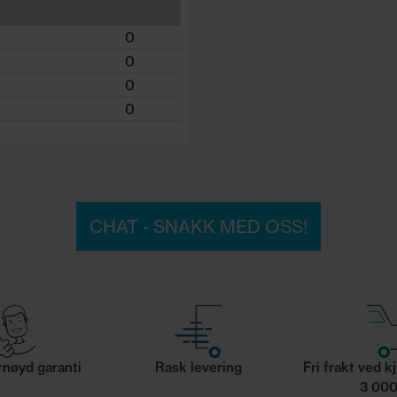
0
0
0
0
CHAT - SNAKK MED OSS!
nøyd garanti
Rask levering
Fri frakt ved k
3 000