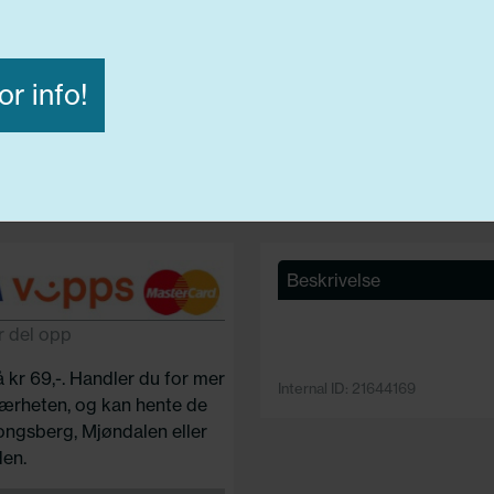
Diameter:
20,00
Lasteindex:
101
Hastighets merking:
V
or info!
C
Avvis alle
Godta alle
ige
Funksjonelle
Statistiske
Beskrivelse
r del opp
å kr 69,-. Handler du for mer
Internal ID: 21644169
 nærheten, og kan hente de
Kongsberg, Mjøndalen eller
en.