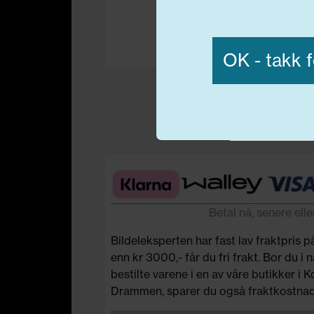
Vis detaljer
OK - takk f
Nødvend
Betal nå, senere elle
Bildeleksperten har fast lav fraktpris p
enn kr 3000,- får du fri frakt. Bor du i
bestilte varene i en av våre butikker i 
Drammen, sparer du også fraktkostnad