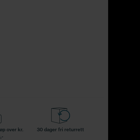
jøp over kr.
30 dager fri returrett
,-