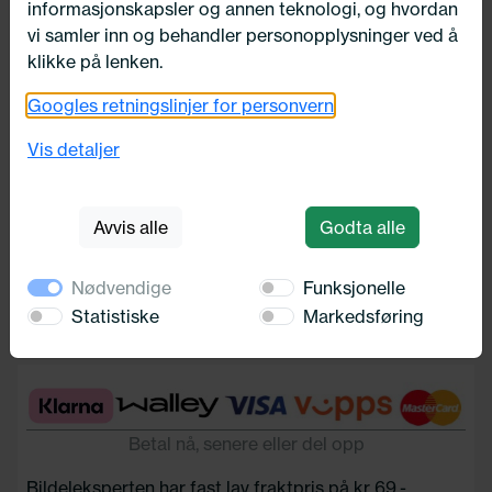
informasjonskapsler og annen teknologi, og hvordan
vi samler inn og behandler personopplysninger ved å
klikke på lenken.
Googles retningslinjer for personvern
PASTA-KOST
Vis detaljer
Norgesdekk
443,-
Avvis alle
Godta alle
Nødvendige
Funksjonelle
Legg i handlekurv
Statistiske
Markedsføring
Betal nå, senere eller del opp
Bildeleksperten har fast lav fraktpris på kr 69,-.