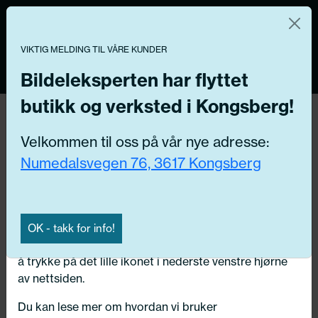
Norsk nettbutikk
Du kontrollerer dine egne data
MENY
VIKTIG MELDING TIL VÅRE KUNDER
0
Vi og våre forretningspartnere bruker teknologier,
inkludert informasjonskapsler/«cookies» til å samle
Bildeleksperten har flyttet
informasjon om deg for forskjellige formål, inkludert:
butikk og verksted i Kongsberg!
Tilbake
Funksjonelle, Statistiske, Markedsføring
Hjem
/
Felger
/
Felgtilbehør
Velkommen til oss på vår nye adresse:
Ved å trykke «Godta» gir du din tillatelse til alle disse
Numedalsvegen 76, 3617 Kongsberg
formålene. Du kan også velge formålet du vil
samtykke til ved å klikke på avmerkingsboksen ved
siden av formålet, og deretter trykke «Lagre
innstillingene».
OK - takk for info!
Du kan trekke tilbake samtykket ditt til enhver tid ved
å trykke på det lille ikonet i nederste venstre hjørne
av nettsiden.
Du kan lese mer om hvordan vi bruker