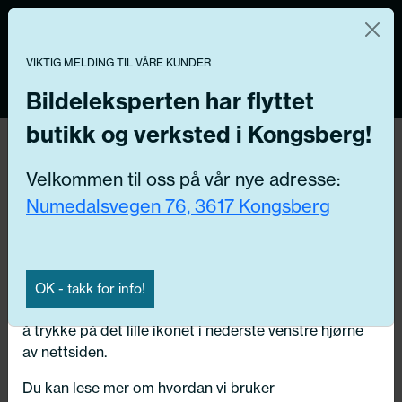
Norsk nettbutikk
Du kontrollerer dine egne data
MENY
0
VIKTIG MELDING TIL VÅRE KUNDER
Vi og våre forretningspartnere bruker teknologier,
inkludert informasjonskapsler/«cookies» til å samle
Bildeleksperten har flyttet
informasjon om deg for forskjellige formål, inkludert:
butikk og verksted i Kongsberg!
Tilbake
Funksjonelle, Statistiske, Markedsføring
Hjem
/
Dekk
/
Sommerdekk
Velkommen til oss på vår nye adresse:
Ved å trykke «Godta» gir du din tillatelse til alle disse
Numedalsvegen 76, 3617 Kongsberg
formålene. Du kan også velge formålet du vil
samtykke til ved å klikke på avmerkingsboksen ved
siden av formålet, og deretter trykke «Lagre
innstillingene».
OK - takk for info!
Du kan trekke tilbake samtykket ditt til enhver tid ved
å trykke på det lille ikonet i nederste venstre hjørne
av nettsiden.
Du kan lese mer om hvordan vi bruker