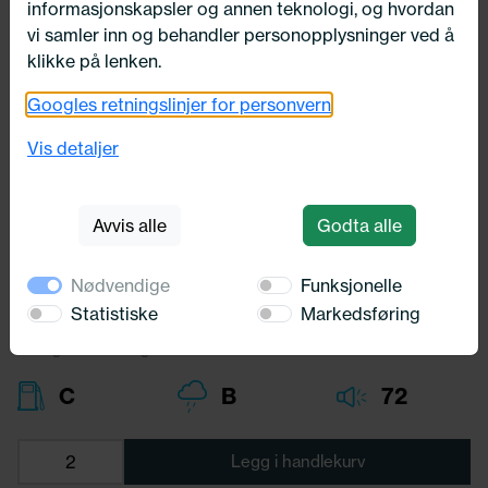
informasjonskapsler og annen teknologi, og hvordan
vi samler inn og behandler personopplysninger ved å
klikke på lenken.
Googles retningslinjer for personvern
235/55X20 Nankang Cross Sport
SP-9 105V
Vis detaljer
Nankang
Avvis alle
Godta alle
3 591,-
Bredde:
235,00
Nødvendige
Funksjonelle
Profil:
55,00
Diameter:
20,00
Statistiske
Markedsføring
Lasteindex:
105
Hastighets merking:
V
C
B
72
Legg i handlekurv