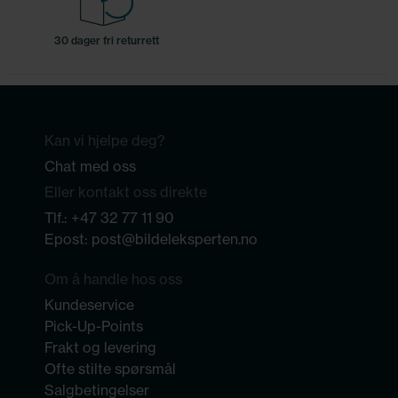
30 dager fri returrett
Kan vi hjelpe deg?
Chat med oss
Eller kontakt oss direkte
Tlf.:
+47 32 77 11 90
Epost:
post@bildeleksperten.no
Om å handle hos oss
Kundeservice
Pick-Up-Points
Frakt og levering
Ofte stilte spørsmål
Salgbetingelser