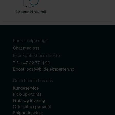
30 dager fri returrett
Kan vi hjelpe deg?
Chat med oss
Eller kontakt oss direkte
Tlf.:
+47 32 77 11 90
Epost:
post@bildeleksperten.no
Om å handle hos oss
Kundeservice
Pick-Up-Points
Frakt og levering
Ofte stilte spørsmål
Salgbetingelser