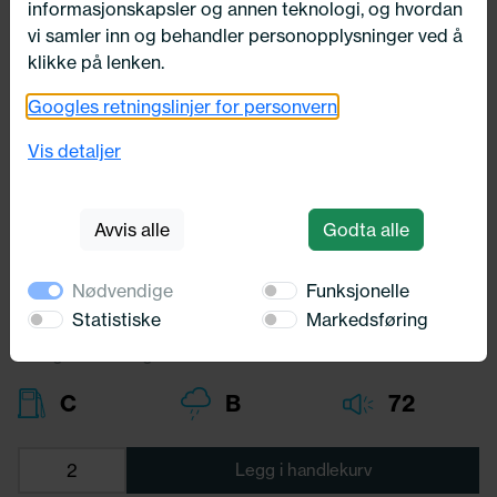
informasjonskapsler og annen teknologi, og hvordan
vi samler inn og behandler personopplysninger ved å
klikke på lenken.
Googles retningslinjer for personvern
235/65X17 Nankang Cross Sport
SP-9 108V
Vis detaljer
Nankang
Avvis alle
Godta alle
2 209,-
Bredde:
235,00
Nødvendige
Funksjonelle
Profil:
65,00
Diameter:
17,00
Statistiske
Markedsføring
Lasteindex:
108
Hastighets merking:
V
C
B
72
Legg i handlekurv