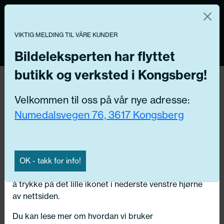
Norsk nettbutikk
Du kontrollerer dine egne data
MENY
0
VIKTIG MELDING TIL VÅRE KUNDER
Vi og våre forretningspartnere bruker teknologier,
inkludert informasjonskapsler/«cookies» til å samle
Bildeleksperten har flyttet
informasjon om deg for forskjellige formål, inkludert:
butikk og verksted i Kongsberg!
Tilbake
Funksjonelle, Statistiske, Markedsføring
Hjem
/
Dekk
/
Sommerdekk
Velkommen til oss på vår nye adresse:
Ved å trykke «Godta» gir du din tillatelse til alle disse
Numedalsvegen 76, 3617 Kongsberg
formålene. Du kan også velge formålet du vil
samtykke til ved å klikke på avmerkingsboksen ved
siden av formålet, og deretter trykke «Lagre
innstillingene».
OK - takk for info!
Du kan trekke tilbake samtykket ditt til enhver tid ved
å trykke på det lille ikonet i nederste venstre hjørne
av nettsiden.
Du kan lese mer om hvordan vi bruker