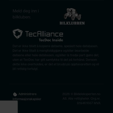
Meld deg inn i
bilkluben:
Det er ikke tillatt å kopiere dataene, spesielt hele databasen.
Det er ikke tillatt å mangfoldiggjøre og/eller bearbeide
dataene eller hele databasen, og/eller la tredje part gjøre det,
uten at TecDoc har gitt samtykke til det på forhånd. Dersom
dette ikke overholdes, er det et brudd på opphavsretten og vil
bli rettslig forfulgt.
2026 © Bildeleksperten.no
Administrere
AS. Alle rettigheter. Org.nr.
informasjonskapsler
919461667 MVA