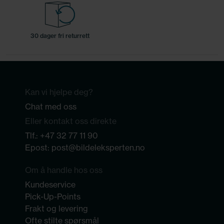
30 dager fri returrett
Kan vi hjelpe deg?
Chat med oss
Eller kontakt oss direkte
Tlf.:
+47 32 77 11 90
Epost:
post@bildeleksperten.no
Om å handle hos oss
Kundeservice
Pick-Up-Points
Frakt og levering
Ofte stilte spørsmål