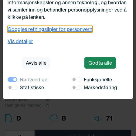
informasjonskapsler og annen teknologi, og hvordan
vi samler inn og behandler personopplysninger ved å
klikke på lenken.
Googles retningslinjer for personvern
Utsolgt
205/40X17 Nankang Gateslicks
Vis detaljer
Sportnex NS-2R 84W
Nankang Gateslicks
Avvis alle
Godta alle
3 055,-
Nødvendige
Funksjonelle
Bredde:
205,00
Statistiske
Markedsføring
Profil:
40,00
Diameter:
17,00
Lasteindex:
84
Hastighets merking:
W
D
B
71