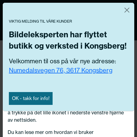
Norsk nettbutikk
Du kontrollerer dine egne data
MENY
0
VIKTIG MELDING TIL VÅRE KUNDER
Vi og våre forretningspartnere bruker teknologier,
inkludert informasjonskapsler/«cookies» til å samle
Bildeleksperten har flyttet
informasjon om deg for forskjellige formål, inkludert:
butikk og verksted i Kongsberg!
Tilbake
Funksjonelle, Statistiske, Markedsføring
Hjem
/
Dekk
/
Semi-Slics
Velkommen til oss på vår nye adresse:
Ved å trykke «Godta» gir du din tillatelse til alle disse
Numedalsvegen 76, 3617 Kongsberg
formålene. Du kan også velge formålet du vil
samtykke til ved å klikke på avmerkingsboksen ved
siden av formålet, og deretter trykke «Lagre
innstillingene».
OK - takk for info!
Du kan trekke tilbake samtykket ditt til enhver tid ved
å trykke på det lille ikonet i nederste venstre hjørne
av nettsiden.
Du kan lese mer om hvordan vi bruker