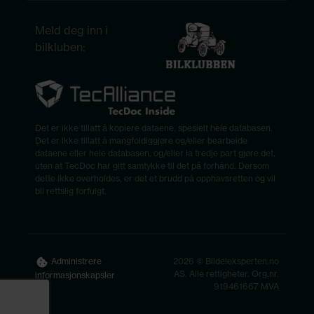
Meld deg inn i
bilkluben:
Det er ikke tillatt å kopiere dataene, spesielt hele databasen.
Det er ikke tillatt å mangfoldiggjøre og/eller bearbeide
dataene eller hele databasen, og/eller la tredje part gjøre det,
uten at TecDoc har gitt samtykke til det på forhånd. Dersom
dette ikke overholdes, er det et brudd på opphavsretten og vil
bli rettslig forfulgt.
2026 © Bildeleksperten.no
Administrere
AS. Alle rettigheter. Org.nr.
informasjonskapsler
919461667 MVA