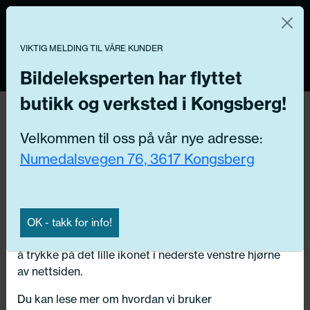
Norsk nettbutikk
Du kontrollerer dine egne data
MENY
0
VIKTIG MELDING TIL VÅRE KUNDER
Vi og våre forretningspartnere bruker teknologier,
inkludert informasjonskapsler/«cookies» til å samle
Bildeleksperten har flyttet
informasjon om deg for forskjellige formål, inkludert:
butikk og verksted i Kongsberg!
Tilbake
Funksjonelle, Statistiske, Markedsføring
Hjem
/
Dekk
/
Sommerdekk
Velkommen til oss på vår nye adresse:
Ved å trykke «Godta» gir du din tillatelse til alle disse
Numedalsvegen 76, 3617 Kongsberg
formålene. Du kan også velge formålet du vil
samtykke til ved å klikke på avmerkingsboksen ved
siden av formålet, og deretter trykke «Lagre
innstillingene».
OK - takk for info!
Du kan trekke tilbake samtykket ditt til enhver tid ved
å trykke på det lille ikonet i nederste venstre hjørne
av nettsiden.
Du kan lese mer om hvordan vi bruker