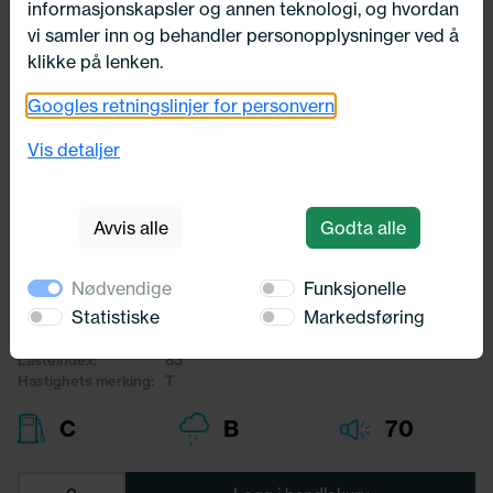
informasjonskapsler og annen teknologi, og hvordan
vi samler inn og behandler personopplysninger ved å
klikke på lenken.
Googles retningslinjer for personvern
Utsolgt
165/70X13 Nankang Econex NA-1
Vis detaljer
83T
Nankang
Avvis alle
Godta alle
1 016,-
Nødvendige
Funksjonelle
Bredde:
165,00
Statistiske
Markedsføring
Profil:
70,00
Diameter:
13,00
Lasteindex:
83
Hastighets merking:
T
C
B
70