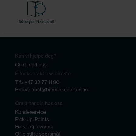
30 dager fri returrett
Kan vi hjelpe deg?
Chat med oss
Eller kontakt oss direkte
Tlf.:
+47 32 77 11 90
Epost:
post@bildeleksperten.no
Om å handle hos oss
Kundeservice
Pick-Up-Points
Frakt og levering
Ofte stilte spørsmål