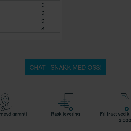
0
0
0
8
CHAT - SNAKK MED OSS!
nøyd garanti
Rask levering
Fri frakt ved k
3 000