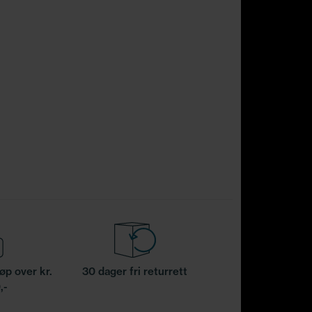
jøp over kr.
30 dager fri returrett
,-