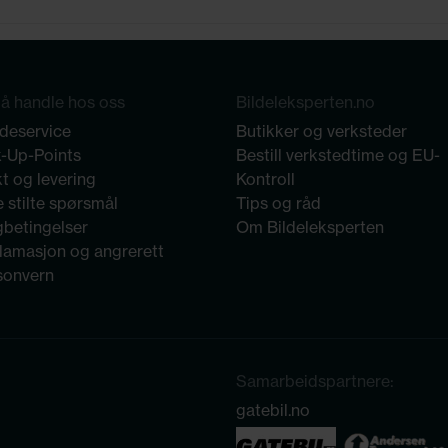
å handle hos oss
Bildeleksperten.no
deservice
Butikker og verksteder
k-Up-Points
Bestill verkstedtime og EU-
t og levering
Kontroll
 stilte spørsmål
Tips og råd
gbetingelser
Om Bildeleksperten
lamasjon og angrerett
sonvern
Samarbeidspartnere:
gatebil.no