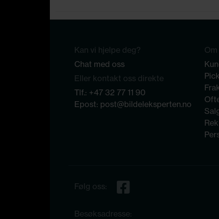
Kan vi hjelpe deg?
Om 
Chat med oss
Kun
Pic
Eller kontakt oss direkte
Frak
Tlf.:
+47 32 77 11 90
Ofte
Epost:
post@bildeleksperten.no
Sal
Rek
Per
Følg oss:
Besøksadresse: