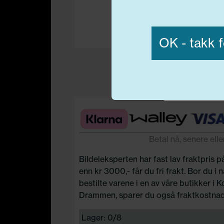
Vis detaljer
OK - takk f
Nødvend
Betal nå, senere elle
Bildeleksperten har fast lav fraktpris p
enn kr 3000,- får du fri frakt. Bor du i
bestilte varene i en av våre butikker i 
Drammen, sparer du også fraktkostnad
Lager: 0/8