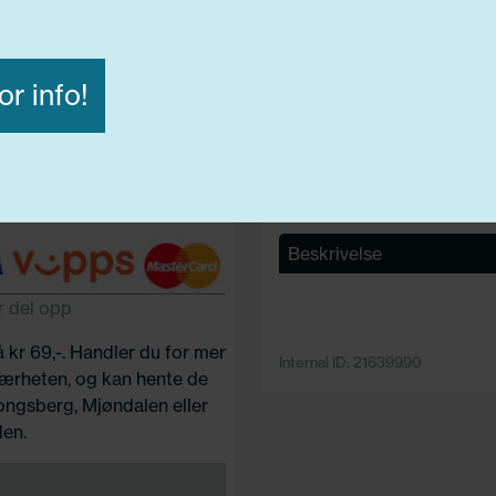
Lasteindex:
82
Hastighets merking:
H
C
or info!
Avvis alle
Godta alle
ige
Funksjonelle
Statistiske
Beskrivelse
r del opp
å kr 69,-. Handler du for mer
Internal ID: 21639990
 nærheten, og kan hente de
Kongsberg, Mjøndalen eller
en.