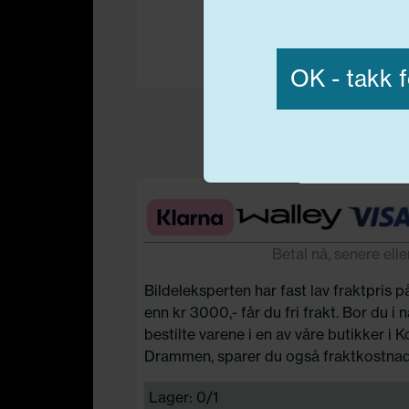
Vis detaljer
OK - takk f
Nødvend
Betal nå, senere elle
Bildeleksperten har fast lav fraktpris p
enn kr 3000,- får du fri frakt. Bor du i
bestilte varene i en av våre butikker i 
Drammen, sparer du også fraktkostnad
Lager: 0/1