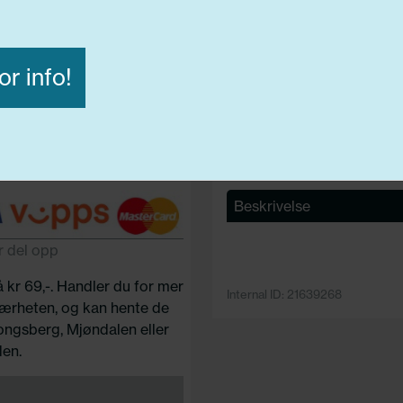
Lasteindex:
102
Hastighets merking:
Y
C
or info!
Avvis alle
Godta alle
ige
Funksjonelle
Statistiske
Beskrivelse
r del opp
å kr 69,-. Handler du for mer
Internal ID: 21639268
 nærheten, og kan hente de
Kongsberg, Mjøndalen eller
en.