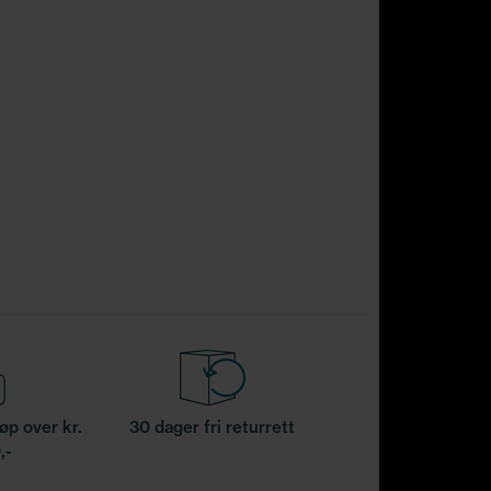
jøp over kr.
30 dager fri returrett
,-