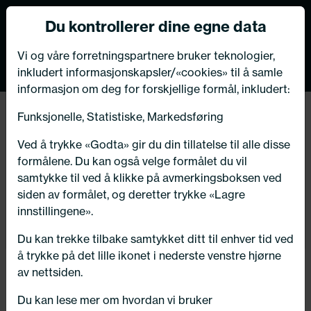
Norsk nettbutikk
Du kontrollerer dine egne data
MENY
0
VIKTIG MELDING TIL VÅRE KUNDER
Vi og våre forretningspartnere bruker teknologier,
inkludert informasjonskapsler/«cookies» til å samle
Bildeleksperten har flyttet
informasjon om deg for forskjellige formål, inkludert:
butikk og verksted i Kongsberg!
Tilbake
Funksjonelle, Statistiske, Markedsføring
Hjem
/
Rekvisita
Velkommen til oss på vår nye adresse:
Ved å trykke «Godta» gir du din tillatelse til alle disse
Numedalsvegen 76, 3617 Kongsberg
formålene. Du kan også velge formålet du vil
samtykke til ved å klikke på avmerkingsboksen ved
siden av formålet, og deretter trykke «Lagre
innstillingene».
OK - takk for info!
Du kan trekke tilbake samtykket ditt til enhver tid ved
å trykke på det lille ikonet i nederste venstre hjørne
av nettsiden.
Du kan lese mer om hvordan vi bruker