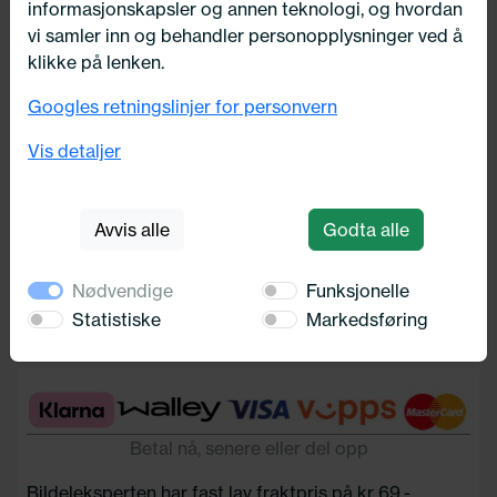
informasjonskapsler og annen teknologi, og hvordan
vi samler inn og behandler personopplysninger ved å
klikke på lenken.
Googles retningslinjer for personvern
M14X1,5MUTTERL41H19KON60
Vis detaljer
Bimecc
33,-
Avvis alle
Godta alle
Nødvendige
Funksjonelle
Legg i handlekurv
Statistiske
Markedsføring
Betal nå, senere eller del opp
Bildeleksperten har fast lav fraktpris på kr 69,-.