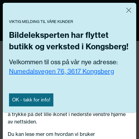
Norsk nettbutikk
Du kontrollerer dine egne data
MENY
0
VIKTIG MELDING TIL VÅRE KUNDER
Vi og våre forretningspartnere bruker teknologier,
inkludert informasjonskapsler/«cookies» til å samle
Bildeleksperten har flyttet
informasjon om deg for forskjellige formål, inkludert:
butikk og verksted i Kongsberg!
Tilbake
Funksjonelle, Statistiske, Markedsføring
Hjem
/
Rekvisita
Velkommen til oss på vår nye adresse:
Ved å trykke «Godta» gir du din tillatelse til alle disse
Numedalsvegen 76, 3617 Kongsberg
formålene. Du kan også velge formålet du vil
samtykke til ved å klikke på avmerkingsboksen ved
siden av formålet, og deretter trykke «Lagre
innstillingene».
OK - takk for info!
Du kan trekke tilbake samtykket ditt til enhver tid ved
å trykke på det lille ikonet i nederste venstre hjørne
av nettsiden.
Du kan lese mer om hvordan vi bruker