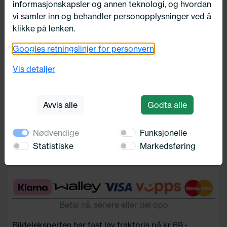
informasjonskapsler og annen teknologi, og hvordan
vi samler inn og behandler personopplysninger ved å
klikke på lenken.
Googles retningslinjer for personvern
BOLT 14X1,5 LØS KULEKON
Vis detaljer
Bimecc
63,-
Avvis alle
Godta alle
Nødvendige
Funksjonelle
Legg i handlekurv
Statistiske
Markedsføring
Betal nå, senere eller del opp
Bildeleksperten har fast lav fraktpris på kr 69,-.