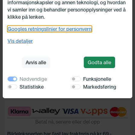
informasjonskapsler og annen teknologi, og hvordan
vi samler inn og behandler personopplysninger ved å
klikke på lenken.
Googles retningslinjer for personvern
M12X1,5L26BOLTH1760
Vis detaljer
Bimecc
33,-
Avvis alle
Godta alle
Nødvendige
Funksjonelle
Legg i handlekurv
Statistiske
Markedsføring
Betal nå, senere eller del opp
Bildeleksperten har fast lav fraktpris på kr 69,-.