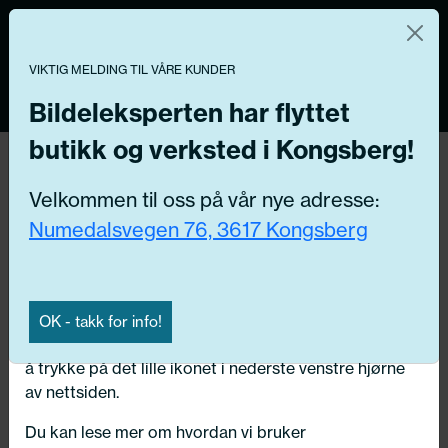
Norsk nettbutikk
Du kontrollerer dine egne data
MENY
0
VIKTIG MELDING TIL VÅRE KUNDER
Vi og våre forretningspartnere bruker teknologier,
inkludert informasjonskapsler/«cookies» til å samle
Bildeleksperten har flyttet
informasjon om deg for forskjellige formål, inkludert:
butikk og verksted i Kongsberg!
Tilbake
Funksjonelle, Statistiske, Markedsføring
Hjem
/
Rekvisita
Velkommen til oss på vår nye adresse:
Ved å trykke «Godta» gir du din tillatelse til alle disse
Numedalsvegen 76, 3617 Kongsberg
formålene. Du kan også velge formålet du vil
samtykke til ved å klikke på avmerkingsboksen ved
siden av formålet, og deretter trykke «Lagre
innstillingene».
OK - takk for info!
Du kan trekke tilbake samtykket ditt til enhver tid ved
å trykke på det lille ikonet i nederste venstre hjørne
av nettsiden.
Du kan lese mer om hvordan vi bruker