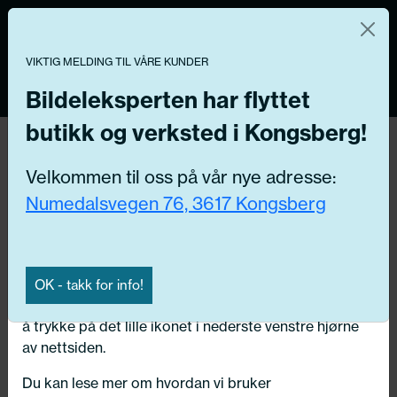
Norsk nettbutikk
Du kontrollerer dine egne data
MENY
VIKTIG MELDING TIL VÅRE KUNDER
0
Vi og våre forretningspartnere bruker teknologier,
inkludert informasjonskapsler/«cookies» til å samle
Bildeleksperten har flyttet
informasjon om deg for forskjellige formål, inkludert:
butikk og verksted i Kongsberg!
Tilbake
Funksjonelle, Statistiske, Markedsføring
Hjem
/
Dekk
/
Vinter pigg
Velkommen til oss på vår nye adresse:
Ved å trykke «Godta» gir du din tillatelse til alle disse
Numedalsvegen 76, 3617 Kongsberg
formålene. Du kan også velge formålet du vil
samtykke til ved å klikke på avmerkingsboksen ved
siden av formålet, og deretter trykke «Lagre
innstillingene».
OK - takk for info!
Du kan trekke tilbake samtykket ditt til enhver tid ved
å trykke på det lille ikonet i nederste venstre hjørne
av nettsiden.
Du kan lese mer om hvordan vi bruker