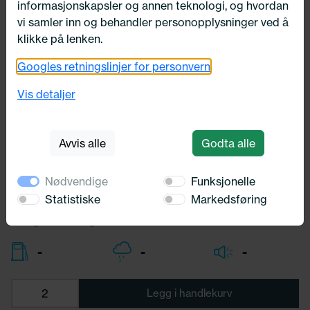
informasjonskapsler og annen teknologi, og hvordan
vi samler inn og behandler personopplysninger ved å
klikke på lenken.
Googles retningslinjer for personvern
215/55X17 Michelin X-ICE NORTH 4
98T
Vis detaljer
Michelin
Avvis alle
Godta alle
4 038,-
Bredde:
215,00
Nødvendige
Funksjonelle
Profil:
55,00
Diameter:
17,00
Statistiske
Markedsføring
Lasteindex:
98
Hastighets merking:
T
-
-
-
Legg i handlekurv