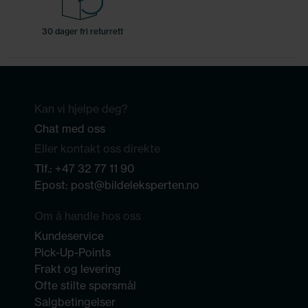
30 dager fri returrett
Kan vi hjelpe deg?
Chat med oss
Eller kontakt oss direkte
Tlf.:
+47 32 77 11 90
Epost:
post@bildeleksperten.no
Om å handle hos oss
Kundeservice
Pick-Up-Points
Frakt og levering
Ofte stilte spørsmål
Salgbetingelser