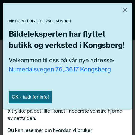
Norsk nettbutikk
Du kontrollerer dine egne data
MENY
0
VIKTIG MELDING TIL VÅRE KUNDER
Vi og våre forretningspartnere bruker teknologier,
inkludert informasjonskapsler/«cookies» til å samle
Bildeleksperten har flyttet
informasjon om deg for forskjellige formål, inkludert:
butikk og verksted i Kongsberg!
Tilbake
Funksjonelle, Statistiske, Markedsføring
Hjem
/
Dekk
/
Vinter pigg
Velkommen til oss på vår nye adresse:
Ved å trykke «Godta» gir du din tillatelse til alle disse
Numedalsvegen 76, 3617 Kongsberg
formålene. Du kan også velge formålet du vil
samtykke til ved å klikke på avmerkingsboksen ved
siden av formålet, og deretter trykke «Lagre
innstillingene».
OK - takk for info!
Du kan trekke tilbake samtykket ditt til enhver tid ved
å trykke på det lille ikonet i nederste venstre hjørne
av nettsiden.
Du kan lese mer om hvordan vi bruker