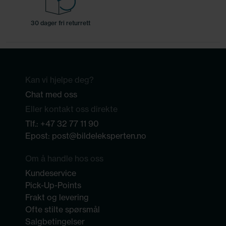
30 dager fri returrett
Kan vi hjelpe deg?
Chat med oss
Eller kontakt oss direkte
Tlf.:
+47 32 77 11 90
Epost:
post@bildeleksperten.no
Om å handle hos oss
Kundeservice
Pick-Up-Points
Frakt og levering
Ofte stilte spørsmål
Salgbetingelser