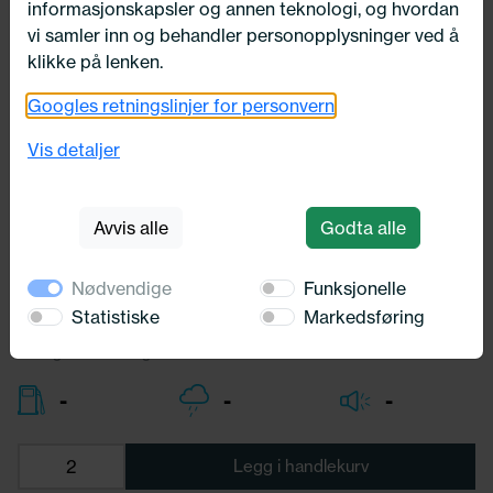
informasjonskapsler og annen teknologi, og hvordan
vi samler inn og behandler personopplysninger ved å
klikke på lenken.
Googles retningslinjer for personvern
225/60X18 Michelin X-ICE NORTH 4
SUV 104T
Vis detaljer
Michelin
Avvis alle
Godta alle
4 798,-
Bredde:
225,00
Nødvendige
Funksjonelle
Profil:
60,00
Diameter:
18,00
Statistiske
Markedsføring
Lasteindex:
104
Hastighets merking:
T
-
-
-
Legg i handlekurv