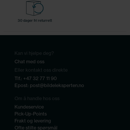
30 dager fri returrett
Kan vi hjelpe deg?
Chat med oss
Eller kontakt oss direkte
Tlf.:
+47 32 77 11 90
Epost:
post@bildeleksperten.no
Om å handle hos oss
Kundeservice
Pick-Up-Points
Frakt og levering
Ofte stilte spørsmål