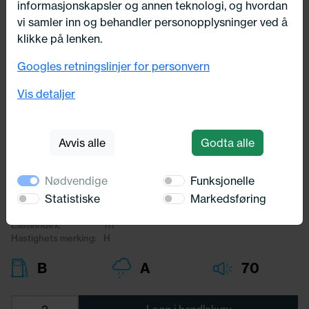
informasjonskapsler og annen teknologi, og hvordan
vi samler inn og behandler personopplysninger ved å
klikke på lenken.
Googles retningslinjer for personvern
Utsolgt
245/65X17 Michelin LATITUDE
Vis detaljer
SPORT 3 111H
Michelin
Avvis alle
Godta alle
4 046,-
Nødvendige
Funksjonelle
Bredde:
245,00
Statistiske
Markedsføring
Profil:
65,00
Diameter:
17,00
Lasteindex:
111
Hastighets merking:
H
B
A
70