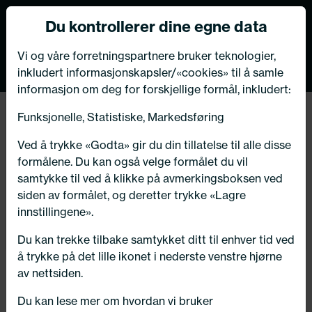
Norsk nettbutikk
Du kontrollerer dine egne data
MENY
VIKTIG MELDING TIL VÅRE KUNDER
0
Vi og våre forretningspartnere bruker teknologier,
inkludert informasjonskapsler/«cookies» til å samle
Bildeleksperten har flyttet
informasjon om deg for forskjellige formål, inkludert:
butikk og verksted i Kongsberg!
Tilbake
Funksjonelle, Statistiske, Markedsføring
Hjem
/
Dekk
/
Sommerdekk
Velkommen til oss på vår nye adresse:
Ved å trykke «Godta» gir du din tillatelse til alle disse
Numedalsvegen 76, 3617 Kongsberg
formålene. Du kan også velge formålet du vil
samtykke til ved å klikke på avmerkingsboksen ved
siden av formålet, og deretter trykke «Lagre
innstillingene».
OK - takk for info!
Du kan trekke tilbake samtykket ditt til enhver tid ved
å trykke på det lille ikonet i nederste venstre hjørne
av nettsiden.
Du kan lese mer om hvordan vi bruker