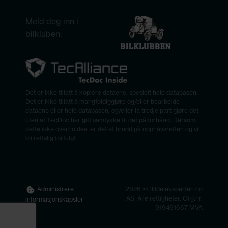
Meld deg inn i
bilkluben:
Det er ikke tillatt å kopiere dataene, spesielt hele databasen.
Det er ikke tillatt å mangfoldiggjøre og/eller bearbeide
dataene eller hele databasen, og/eller la tredje part gjøre det,
uten at TecDoc har gitt samtykke til det på forhånd. Dersom
dette ikke overholdes, er det et brudd på opphavsretten og vil
bli rettslig forfulgt.
2026 © Bildeleksperten.no
Administrere
AS. Alle rettigheter. Org.nr.
informasjonskapsler
919461667 MVA