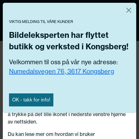
Norsk nettbutikk
Du kontrollerer dine egne data
MENY
0
VIKTIG MELDING TIL VÅRE KUNDER
Vi og våre forretningspartnere bruker teknologier,
inkludert informasjonskapsler/«cookies» til å samle
Bildeleksperten har flyttet
informasjon om deg for forskjellige formål, inkludert:
butikk og verksted i Kongsberg!
Tilbake
Funksjonelle, Statistiske, Markedsføring
Hjem
/
Dekk
/
Sommerdekk
Velkommen til oss på vår nye adresse:
Ved å trykke «Godta» gir du din tillatelse til alle disse
Numedalsvegen 76, 3617 Kongsberg
formålene. Du kan også velge formålet du vil
samtykke til ved å klikke på avmerkingsboksen ved
siden av formålet, og deretter trykke «Lagre
innstillingene».
OK - takk for info!
Du kan trekke tilbake samtykket ditt til enhver tid ved
å trykke på det lille ikonet i nederste venstre hjørne
av nettsiden.
Du kan lese mer om hvordan vi bruker