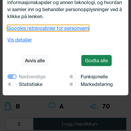
informasjonskapsler og annen teknologi, og hvordan
vi samler inn og behandler personopplysninger ved å
klikke på lenken.
Googles retningslinjer for personvern
235/60X18 Michelin LATITUDE
SPORT 3 103V
Vis detaljer
Michelin
Avvis alle
Godta alle
3 318,-
Bredde:
235,00
Nødvendige
Funksjonelle
Profil:
60,00
Diameter:
18,00
Statistiske
Markedsføring
Lasteindex:
103
Hastighets merking:
V
B
A
70
Legg i handlekurv