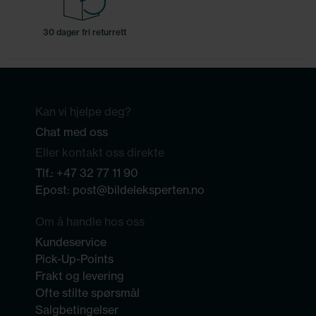
30 dager fri returrett
Kan vi hjelpe deg?
Chat med oss
Eller kontakt oss direkte
Tlf.:
+47 32 77 11 90
Epost:
post@bildeleksperten.no
Om å handle hos oss
Kundeservice
Pick-Up-Points
Frakt og levering
Ofte stilte spørsmål
Salgbetingelser