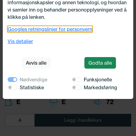
informasjonskapsler og annen teknologi, og hvordan
vi samler inn og behandler personopplysninger ved å
klikke på lenken.
Googles retningslinjer for personvern
215/65X16 Kenda KR36 98Q
Vis detaljer
Kenda
1 744,-
Avvis alle
Godta alle
Bredde:
215,00
Profil:
65,00
Diameter:
16,00
Nødvendige
Funksjonelle
Lasteindex:
98
Statistiske
Markedsføring
Hastighets merking:
Q
E
E
72
Legg i handlekurv