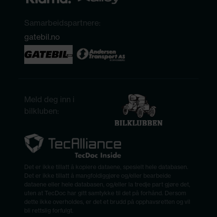
Samarbeidspartnere:
gatebil.no
Meld deg inn i
bilkluben:
Det er ikke tillatt å kopiere dataene, spesielt hele databasen.
Det er ikke tillatt å mangfoldiggjøre og/eller bearbeide
dataene eller hele databasen, og/eller la tredje part gjøre det,
uten at TecDoc har gitt samtykke til det på forhånd. Dersom
dette ikke overholdes, er det et brudd på opphavsretten og vil
bli rettslig forfulgt.