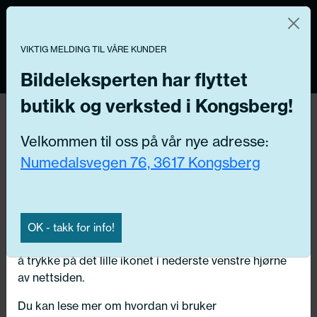
Norsk nettbutikk
Du kontrollerer dine egne data
MENY
0
VIKTIG MELDING TIL VÅRE KUNDER
Vi og våre forretningspartnere bruker teknologier,
inkludert informasjonskapsler/«cookies» til å samle
Bildeleksperten har flyttet
informasjon om deg for forskjellige formål, inkludert:
butikk og verksted i Kongsberg!
Tilbake
Funksjonelle, Statistiske, Markedsføring
Hjem
/
Dekk
/
Vinterdekk
Velkommen til oss på vår nye adresse:
Ved å trykke «Godta» gir du din tillatelse til alle disse
Numedalsvegen 76, 3617 Kongsberg
formålene. Du kan også velge formålet du vil
samtykke til ved å klikke på avmerkingsboksen ved
siden av formålet, og deretter trykke «Lagre
innstillingene».
OK - takk for info!
Du kan trekke tilbake samtykket ditt til enhver tid ved
å trykke på det lille ikonet i nederste venstre hjørne
av nettsiden.
Du kan lese mer om hvordan vi bruker