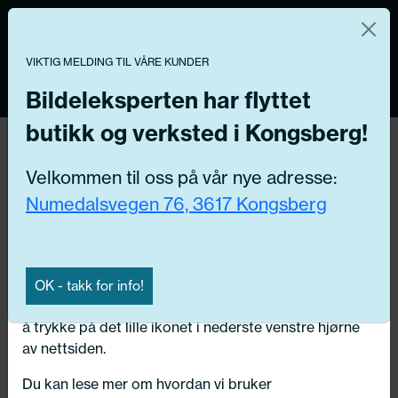
Norsk nettbutikk
Du kontrollerer dine egne data
MENY
0
VIKTIG MELDING TIL VÅRE KUNDER
Vi og våre forretningspartnere bruker teknologier,
inkludert informasjonskapsler/«cookies» til å samle
Bildeleksperten har flyttet
informasjon om deg for forskjellige formål, inkludert:
butikk og verksted i Kongsberg!
Tilbake
Funksjonelle, Statistiske, Markedsføring
Hjem
/
Dekk
/
Vinterdekk
Velkommen til oss på vår nye adresse:
Ved å trykke «Godta» gir du din tillatelse til alle disse
Numedalsvegen 76, 3617 Kongsberg
formålene. Du kan også velge formålet du vil
samtykke til ved å klikke på avmerkingsboksen ved
siden av formålet, og deretter trykke «Lagre
innstillingene».
OK - takk for info!
Du kan trekke tilbake samtykket ditt til enhver tid ved
å trykke på det lille ikonet i nederste venstre hjørne
av nettsiden.
Du kan lese mer om hvordan vi bruker