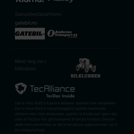
Samarbeidspartnere:
gatebil.no
Meld deg inn i
bilkluben:
Det er ikke tillatt å kopiere dataene, spesielt hele databasen.
Det er ikke tillatt å mangfoldiggjøre og/eller bearbeide
dataene eller hele databasen, og/eller la tredje part gjøre det,
uten at TecDoc har gitt samtykke til det på forhånd. Dersom
dette ikke overholdes, er det et brudd på opphavsretten og vil
bli rettslig forfulgt.