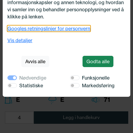
informasjonskapsler og annen teknologi, og hvordan
vi samler inn og behandler personopplysninger ved å
klikke på lenken.
Googles retningslinjer for personvern
175/65X14 Kenda KR36 82Q
Vis detaljer
Kenda
1 094,-
Avvis alle
Godta alle
Bredde:
175,00
Profil:
65,00
Diameter:
14,00
Nødvendige
Funksjonelle
Lasteindex:
82
Statistiske
Markedsføring
Hastighets merking:
Q
E
E
71
Legg i handlekurv