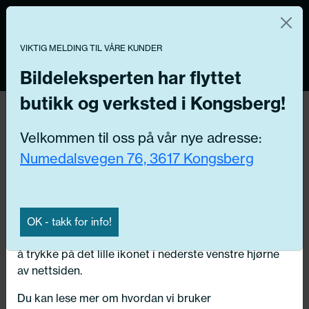
Norsk nettbutikk
Du kontrollerer dine egne data
MENY
0
VIKTIG MELDING TIL VÅRE KUNDER
Vi og våre forretningspartnere bruker teknologier,
inkludert informasjonskapsler/«cookies» til å samle
Bildeleksperten har flyttet
informasjon om deg for forskjellige formål, inkludert:
butikk og verksted i Kongsberg!
Tilbake
Funksjonelle, Statistiske, Markedsføring
Hjem
/
Dekk
/
Sommerdekk
Velkommen til oss på vår nye adresse:
Ved å trykke «Godta» gir du din tillatelse til alle disse
Numedalsvegen 76, 3617 Kongsberg
formålene. Du kan også velge formålet du vil
samtykke til ved å klikke på avmerkingsboksen ved
siden av formålet, og deretter trykke «Lagre
innstillingene».
OK - takk for info!
Du kan trekke tilbake samtykket ditt til enhver tid ved
å trykke på det lille ikonet i nederste venstre hjørne
av nettsiden.
Du kan lese mer om hvordan vi bruker