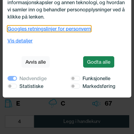
informasjonskapsler og annen teknologi, og hvordan
vi samler inn og behandler personopplysninger ved å
klikke på lenken.
Googles retningslinjer for personvern
225/50X16 Kenda KR 41 96W
Vis detaljer
Kenda
750,-
Avvis alle
Godta alle
Bredde:
225,00
Profil:
50,00
Nødvendige
Funksjonelle
Diameter:
16,00
Lasteindex:
96
Statistiske
Markedsføring
Hastighets merking:
W
E
C
67
Legg i handlekurv